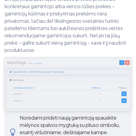
konkretaus gamintojo arba vienos rūšies prekes –
gamintojų kūrimas ir priskyrimas prekėms nėra
privalomas, tačiau dėl tikslingesnio svetainės turinio
pateikimo klientams bei aukštesnės pridėtinės vertės
rekomenduojame gamintojus sukurti. Net jei tai jūsų
prekė – galite sukurti vieną gamintoją – save ir jį naudoti
produktuose.
Norėdami pridėti naują gamintoją spauskite
mėlynos spalvos mygtuką su pliuso simboliu,
esantį viršutiniame, dešiniajame kampe.