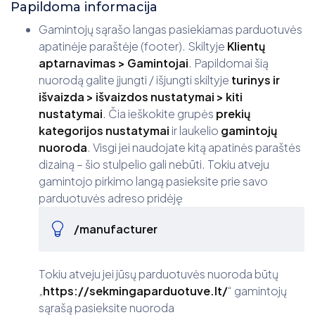
Papildoma informacija
Gamintojų sąrašo langas pasiekiamas parduotuvės
apatinėje paraštėje (footer). Skiltyje
Klientų
aptarnavimas > Gamintojai
. Papildomai šią
nuorodą galite įjungti / išjungti skiltyje
turinys ir
išvaizda > išvaizdos nustatymai > kiti
nustatymai
. Čia ieškokite grupės
prekių
kategorijos nustatymai
ir laukelio
gamintojų
nuoroda
. Visgi jei naudojate kitą apatinės paraštės
dizainą – šio stulpelio gali nebūti. Tokiu atveju
gamintojo pirkimo langą pasieksite prie savo
parduotuvės adreso pridėję
/manufacturer
Tokiu atveju jei jūsų parduotuvės nuoroda būtų
„
https://sekmingaparduotuve.lt/
“ gamintojų
sąrašą pasieksite nuoroda