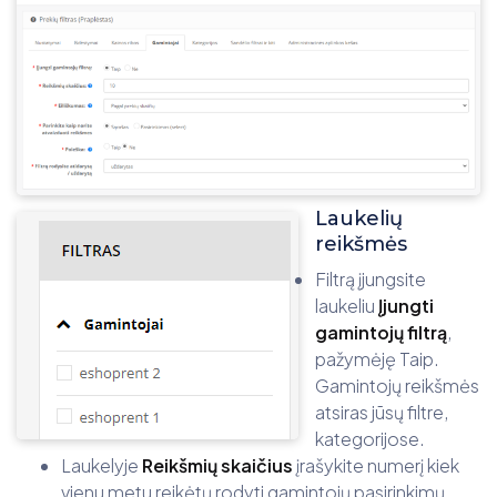
Laukelių
reikšmės
Filtrą įjungsite
laukeliu
Įjungti
gamintojų filtrą
,
pažymėję Taip.
Gamintojų reikšmės
atsiras jūsų filtre,
kategorijose.
Laukelyje
Reikšmių skaičius
įrašykite numerį kiek
vienu metu reikėtų rodyti gamintojų pasirinkimų