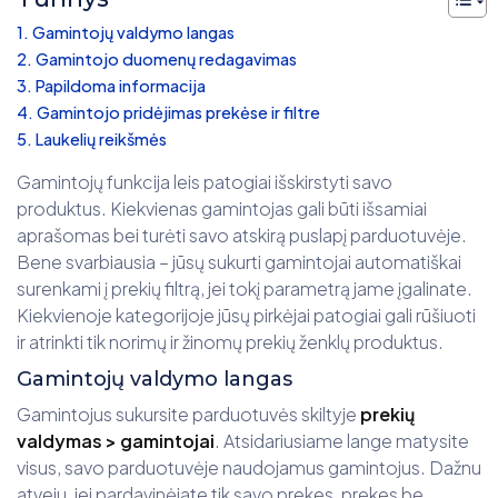
Gamintojų valdymo langas
Gamintojo duomenų redagavimas
Papildoma informacija
Gamintojo pridėjimas prekėse ir filtre
Laukelių reikšmės
Gamintojų funkcija leis patogiai išskirstyti savo
produktus. Kiekvienas gamintojas gali būti išsamiai
aprašomas bei turėti savo atskirą puslapį parduotuvėje.
Bene svarbiausia – jūsų sukurti gamintojai automatiškai
surenkami į prekių filtrą, jei tokį parametrą jame įgalinate.
Kiekvienoje kategorijoje jūsų pirkėjai patogiai gali rūšiuoti
ir atrinkti tik norimų ir žinomų prekių ženklų produktus.
Gamintojų valdymo langas
Gamintojus sukursite parduotuvės skiltyje
prekių
valdymas > gamintojai
. Atsidariusiame lange matysite
visus, savo parduotuvėje naudojamus gamintojus. Dažnu
atveju, jei pardavinėjate tik savo prekes, prekes be