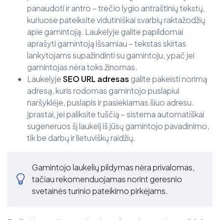
panaudoti ir antro – trečio lygio antraštinių tekstų,
kuriuose pateiksite vidutiniškai svarbių raktažodžių
apie gamintoją. Laukelyje galite papildomai
aprašyti gamintoją išsamiau – tekstas skirtas
lankytojams supažindinti su gamintoju, ypač jei
gamintojas nėra toks žinomas.
Laukelyje
SEO URL adresas
galite pakeisti norimą
adresą, kuris rodomas gamintojo puslapiui
naršyklėje, puslapis ir pasiekiamas šiuo adresu.
Įprastai, jei paliksite tuščią – sistema automatiškai
sugeneruos šį laukelį iš jūsų gamintojo pavadinimo,
tik be darbų ir lietuviškų raidžių.
Gamintojo laukelių pildymas nėra privalomas,
tačiau rekomenduojamas norint geresnio
svetainės turinio pateikimo pirkėjams.