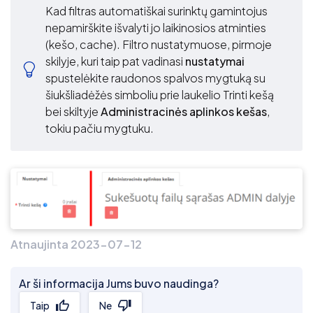
Kad filtras automatiškai surinktų gamintojus
nepamirškite išvalyti jo laikinosios atminties
(kešo, cache). Filtro nustatymuose, pirmoje
skilyje, kuri taip pat vadinasi
nustatymai
spustelėkite raudonos spalvos mygtuką su
šiukšliadėžės simboliu prie laukelio Trinti kešą
bei skiltyje
Administracinės aplinkos kešas
,
tokiu pačiu mygtuku.
Atnaujinta 2023-07-12
Ar ši informacija Jums buvo naudinga?
Taip
Ne