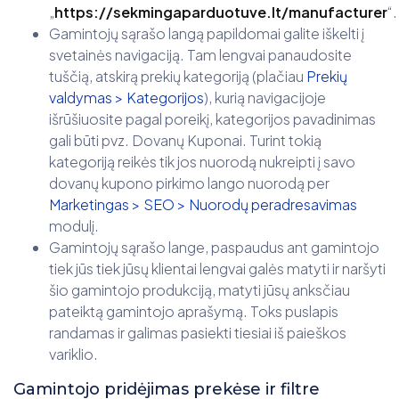
„
https://sekmingaparduotuve.lt/manufacturer
“.
Gamintojų sąrašo langą papildomai galite iškelti į
svetainės navigaciją. Tam lengvai panaudosite
tuščią, atskirą prekių kategoriją (plačiau
Prekių
valdymas > Kategorijos
), kurią navigacijoje
išrūšiuosite pagal poreikį, kategorijos pavadinimas
gali būti pvz. Dovanų Kuponai. Turint tokią
kategoriją reikės tik jos nuorodą nukreipti į savo
dovanų kupono pirkimo lango nuorodą per
Marketingas > SEO > Nuorodų peradresavimas
modulį.
Gamintojų sąrašo lange, paspaudus ant gamintojo
tiek jūs tiek jūsų klientai lengvai galės matyti ir naršyti
šio gamintojo produkciją, matyti jūsų anksčiau
pateiktą gamintojo aprašymą. Toks puslapis
randamas ir galimas pasiekti tiesiai iš paieškos
variklio.
Gamintojo pridėjimas prekėse ir filtre