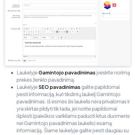
Laukelyje
Gamintojo pavadinimas
įveskite norimą
prekės ženklo pavadinimą.
Laukelyje
SEO pavadinimas
galite papildomai
įvesti informaciją, kuri tikslintų laukelį Gamintojo
pavadinimas. Iš esmės šis laukelis nėra privalomas ir
yra skirtas pildyti tik tada, jei norite papildomai
išplėsti (paieškos varikliams paduoti kitus duomenis
nei Gamintojo pavadinimas laukelis) esamą
informaciją. Šiame laukelyje galite įvesti daugiau su