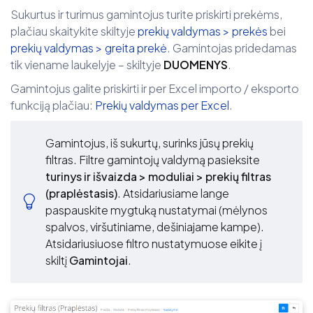
Sukurtus ir turimus gamintojus turite priskirti prekėms,
plačiau skaitykite skiltyje
prekių valdymas > prekės
bei
prekių valdymas > greita prekė
. Gamintojas pridedamas
tik viename laukelyje – skiltyje
DUOMENYS
.
Gamintojus galite priskirti ir per Excel importo / eksporto
funkciją plačiau:
Prekių valdymas per Excel
.
Gamintojus, iš sukurtų, surinks jūsų prekių
filtras. Filtre gamintojų valdymą pasieksite
turinys ir išvaizda > moduliai > prekių filtras
(praplėstasis)
. Atsidariusiame lange
paspauskite mygtuką nustatymai (mėlynos
spalvos, viršutiniame, dešiniajame kampe).
Atsidariusiuose filtro nustatymuose eikite į
skiltį
Gamintojai
.