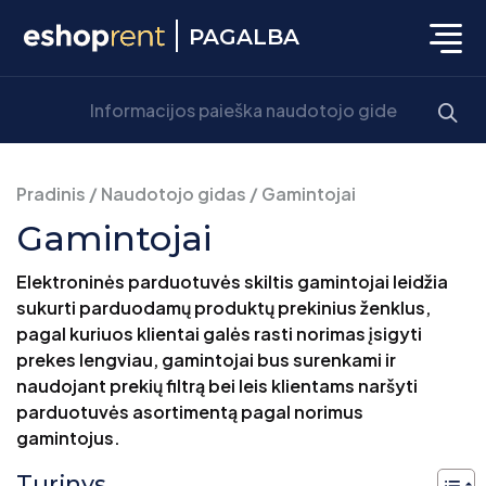
PAGALBA
Pradinis
/
Naudotojo gidas
/
Gamintojai
Gamintojai
Elektroninės parduotuvės skiltis gamintojai leidžia
sukurti parduodamų produktų prekinius ženklus,
pagal kuriuos klientai galės rasti norimas įsigyti
prekes lengviau, gamintojai bus surenkami ir
naudojant prekių filtrą bei leis klientams naršyti
parduotuvės asortimentą pagal norimus
gamintojus.
Turinys