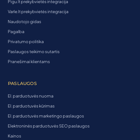
Pigu.lt prekybvietės integracija
Varle.lt prekybvietės integracija
Naudotojo gidas
Pagalba
Privatumo politika
Paslaugos teikimo sutartis
Pranešimai klientams
PASLAUGOS
El. parduotuvės nuoma
El. parduotuvės kūrimas
El. parduotuvės marketingo paslaugos
Elektroninės parduotuvės SEO paslaugos
Kainos