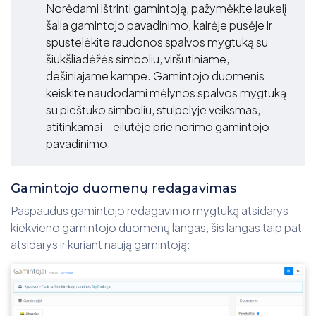
Norėdami ištrinti gamintoją, pažymėkite laukelį
šalia gamintojo pavadinimo, kairėje pusėje ir
spustelėkite raudonos spalvos mygtuką su
šiukšliadėžės simboliu, viršutiniame,
dešiniajame kampe. Gamintojo duomenis
keiskite naudodami mėlynos spalvos mygtuką
su pieštuko simboliu, stulpelyje veiksmas,
atitinkamai – eilutėje prie norimo gamintojo
pavadinimo.
Gamintojo duomenų redagavimas
Paspaudus gamintojo redagavimo mygtuką atsidarys
kiekvieno gamintojo duomenų langas, šis langas taip pat
atsidarys ir kuriant naują gamintoją: