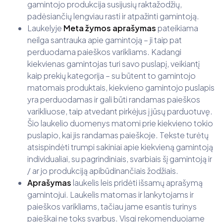
gamintojo produkcija susijusių raktažodžių,
padėsiančių lengviau rasti ir atpažinti gamintoją.
Laukelyje
Meta žymos aprašymas
pateikiama
neilga santrauka apie gamintoją – ji taip pat
perduodama paieškos varikliams. Kadangi
kiekvienas gamintojas turi savo puslapį, veikiantį
kaip prekių kategorija – su būtent to gamintojo
matomais produktais, kiekvieno gamintojo puslapis
yra perduodamas ir gali būti randamas paieškos
varikliuose, taip atvedant pirkėjus į jūsų parduotuvę.
Šio laukelio duomenys matomi prie kiekvieno tokio
puslapio, kai jis randamas paieškoje. Tekste turėtų
atsispindėti trumpi sakiniai apie kiekvieną gamintoją
individualiai, su pagrindiniais, svarbiais šį gamintoją ir
/ ar jo produkciją apibūdinančiais žodžiais.
Aprašymas
laukelis leis pridėti išsamų aprašymą
gamintojui. Laukelis matomas ir lankytojams ir
paieškos varikliams, tačiau jame esantis turinys
paieškai ne toks svarbus. Visgi rekomenduojame