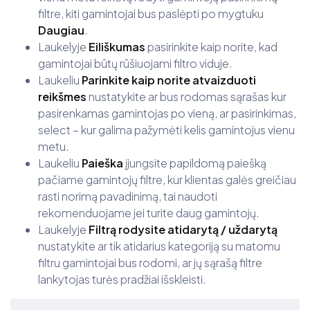
filtre, kiti gamintojai bus paslėpti po mygtuku
Daugiau
.
Laukelyje
Eiliškumas
pasirinkite kaip norite, kad
gamintojai būtų rūšiuojami filtro viduje.
Laukeliu
Parinkite kaip norite atvaizduoti
reikšmes
nustatykite ar bus rodomas sąrašas kur
pasirenkamas gamintojas po vieną, ar pasirinkimas,
select – kur galima pažymėti kelis gamintojus vienu
metu.
Laukeliu
Paieška
įjungsite papildomą paiešką
pačiame gamintojų filtre, kur klientas galės greičiau
rasti norimą pavadinimą, tai naudoti
rekomenduojame jei turite daug gamintojų.
Laukelyje
Filtrą rodysite atidarytą / uždarytą
nustatykite ar tik atidarius kategoriją su matomu
filtru gamintojai bus rodomi, ar jų sąrašą filtre
lankytojas turės pradžiai išskleisti.