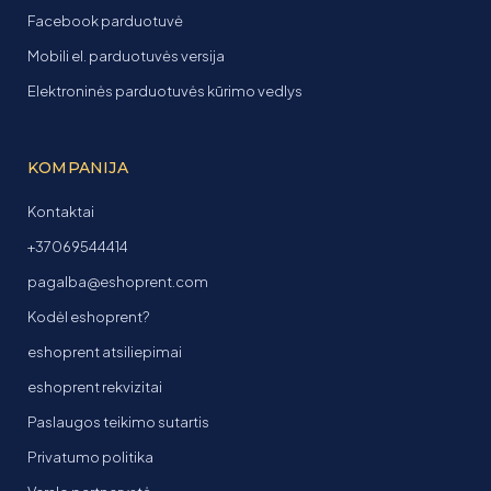
Facebook parduotuvė
Mobili el. parduotuvės versija
Elektroninės parduotuvės kūrimo vedlys
KOMPANIJA
Kontaktai
+37069544414
pagalba@eshoprent.com
Kodėl eshoprent?
eshoprent atsiliepimai
eshoprent rekvizitai
Paslaugos teikimo sutartis
Privatumo politika