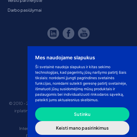
Verslo partnerystė
Darbo pasiūlymai
Mes naudojame slapukus
Ši svetainė naudoja slapukus ir kitas sekimo
technologijas, kad pagerintų jūsų naršymo patirtį šiais
tikslais:
norėdami įjungti pagrindines svetainės
funkcijas
,
norėdami suteikti geresnę patirtį svetainėje
,
išmatuoti jūsų susidomėjimą mūsų produktais ir
paslaugomis bei individualizuoti rinkodaros sąveiką
,
pateikti jums aktualesnius skelbimus
.
© 2010 - 2026 eshoprent prekinis ženklas saugomas. Kopijuoti
ir platinti svetainės turinį be sutikimo griežtai draudžiama.
Sutinku
Kainos nurodytos be PVM
Keisti mano pasirinkimus
Internetinė prekyba
El. parduotuvės nuomos kaina
Drophipping prekyba
Marketplace prekyba