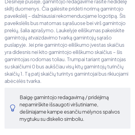
Dešinėje pusėje, gamintojo redagavime rasite nedidelę
skiltį duomenys. Čia galėsite pridėti norimą gamintojo
paveikslėlį – dažniausiai rekomenduojame logotipą. Šis
paveikslėlis bus matomas sąrašuose bei virš gamintojo
prekių, šalia aprašymo. Laukelyje eiliškumas pakeiskite
gamintojų atvaizdavimo tvarką gamintojų sąrašo
puslapyje. Jei prie gamintojo eiliškumo įvestas skaičius
yra didesnis nei kito gamintojo eiliškumo skaičius – šis
gamintojas rodomas toliau. Trumpai tariant gamintojas
su skaičiumi 0 bus aukščiau visų kitų gamintojų turinčių
skaičių 1. Tą patį skaičių turintys gamintojai bus rikiuojami
abėcėlės tvarka.
Baigę gamintojo redagavimą / pridėjimą
nepamirškite išsaugoti viršutiniame,
dešiniajame kampe esančiu mėlynos spalvos
mygtuku su diskelio simboliu.