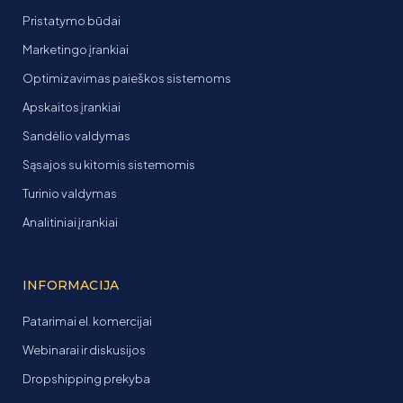
Pristatymo būdai
Marketingo įrankiai
Optimizavimas paieškos sistemoms
Apskaitos įrankiai
Sandėlio valdymas
Sąsajos su kitomis sistemomis
Turinio valdymas
Analitiniai įrankiai
INFORMACIJA
Patarimai el. komercijai
Webinarai ir diskusijos
Dropshipping prekyba