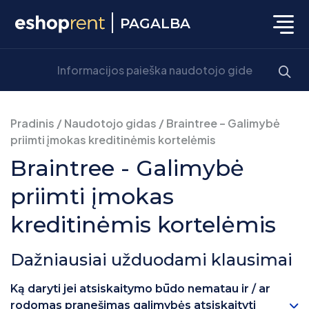
PAGALBA
Pradinis
/
Naudotojo gidas
/
Braintree – Galimybė
priimti įmokas kreditinėmis kortelėmis
Braintree - Galimybė
priimti įmokas
kreditinėmis kortelėmis
Dažniausiai užduodami klausimai
Ką daryti jei atsiskaitymo būdo nematau ir / ar
rodomas pranešimas galimybės atsiskaityti