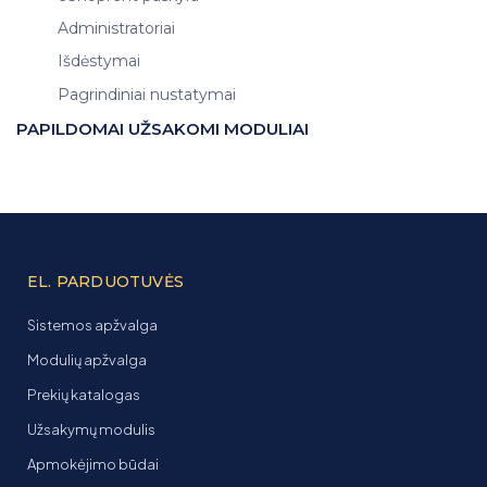
Administratoriai
Išdėstymai
Pagrindiniai nustatymai
PAPILDOMAI UŽSAKOMI MODULIAI
EL. PARDUOTUVĖS
Sistemos apžvalga
Modulių apžvalga
Prekių katalogas
Užsakymų modulis
Apmokėjimo būdai