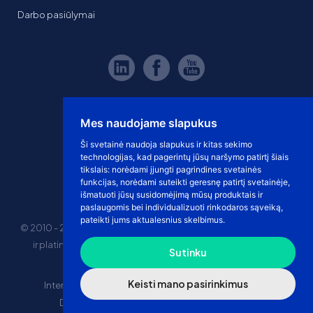
Darbo pasiūlymai
Mes naudojame slapukus
Ši svetainė naudoja slapukus ir kitas sekimo
technologijas, kad pagerintų jūsų naršymo patirtį šiais
tikslais:
norėdami įjungti pagrindines svetainės
funkcijas
,
norėdami suteikti geresnę patirtį svetainėje
,
išmatuoti jūsų susidomėjimą mūsų produktais ir
paslaugomis bei individualizuoti rinkodaros sąveiką
,
pateikti jums aktualesnius skelbimus
.
© 2010 - 2026 eshoprent prekinis ženklas saugomas. Kopijuoti
ir platinti svetainės turinį be sutikimo griežtai draudžiama.
Sutinku
Kainos nurodytos be PVM
Keisti mano pasirinkimus
Internetinė prekyba
El. parduotuvės nuomos kaina
Drophipping prekyba
Marketplace prekyba