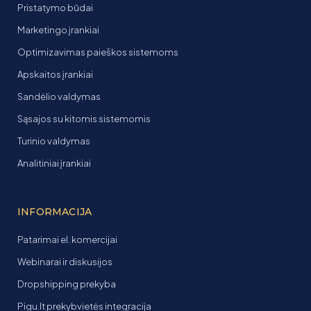
Pristatymo būdai
Marketingo įrankiai
Optimizavimas paieškos sistemoms
Apskaitos įrankiai
Sandėlio valdymas
Sąsajos su kitomis sistemomis
Turinio valdymas
Analitiniai įrankiai
INFORMACIJA
Patarimai el. komercijai
Webinarai ir diskusijos
Dropshipping prekyba
Pigu.lt prekybvietės integracija