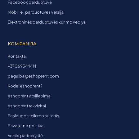
Facebook parduotuvė
Mobili el. parduotuvės versija
Elektroninės parduotuvės kūrimo vedlys
KOMPANIJA
Kontaktai
+37069544414
pagalba@eshoprent.com
Kodėl eshoprent?
eshoprent atsiliepimai
eshoprent rekvizitai
Paslaugos teikimo sutartis
Privatumo politika
Verslo partnerystė