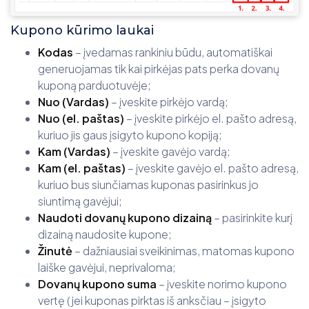
Kupono kūrimo laukai
Kodas
– įvedamas rankiniu būdu, automatiškai
generuojamas tik kai pirkėjas pats perka dovanų
kuponą parduotuvėje;
Nuo (Vardas)
– įveskite pirkėjo vardą;
Nuo (el. paštas)
– įveskite pirkėjo el. pašto adresą,
kuriuo jis gaus įsigyto kupono kopiją;
Kam (Vardas)
– įveskite gavėjo vardą;
Kam (el. paštas)
– įveskite gavėjo el. pašto adresą,
kuriuo bus siunčiamas kuponas pasirinkus jo
siuntimą gavėjui;
Naudoti dovanų kupono dizainą
– pasirinkite kurį
dizainą naudosite kupone;
Žinutė
– dažniausiai sveikinimas, matomas kupono
laiške gavėjui, neprivaloma;
Dovanų kupono suma
– įveskite norimo kupono
vertę (jei kuponas pirktas iš anksčiau – įsigyto