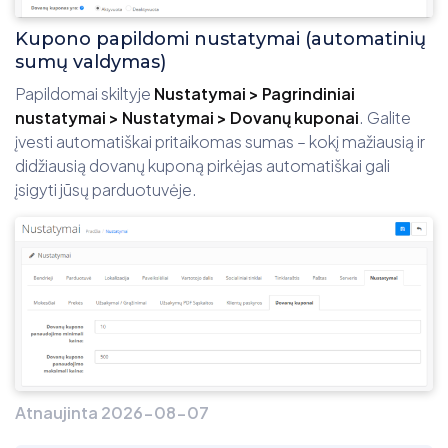
Kupono papildomi nustatymai (automatinių
sumų valdymas)
Papildomai skiltyje
Nustatymai > Pagrindiniai
nustatymai > Nustatymai > Dovanų kuponai
. Galite
įvesti automatiškai pritaikomas sumas – kokį mažiausią ir
didžiausią dovanų kuponą pirkėjas automatiškai gali
įsigyti jūsų parduotuvėje.
Atnaujinta 2026-08-07