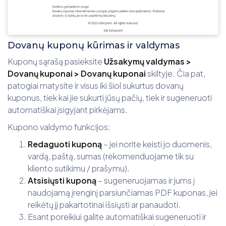
Dovanų kuponų kūrimas ir valdymas
Kuponų sąrašą pasieksite
Užsakymų valdymas >
Dovanų kuponai > Dovanų kuponai
skiltyje. Čia pat,
patogiai matysite ir visus iki šiol sukurtus dovanų
kuponus, tiek kai jie sukurti jūsų pačių, tiek ir sugeneruoti
automatiškai įsigyjant pirkėjams.
Kupono valdymo funkcijos:
Redaguoti kuponą
– jei norite keisti jo duomenis,
vardą, paštą, sumas (rekomenduojame tik su
kliento sutikimu / prašymu).
Atsisiųsti kuponą
– sugeneruojamas ir jums į
naudojamą įrenginį parsiunčiamas PDF kuponas, jei
reikėtų jį pakartotinai išsiųsti ar panaudoti.
Esant poreikiui galite automatiškai sugeneruoti ir