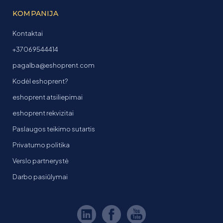
KOMPANIJA
Kontaktai
+37069544414
pagalba@eshoprent.com
Kodėl eshoprent?
eshoprent atsiliepimai
eshoprent rekvizitai
Paslaugos teikimo sutartis
Privatumo politika
Verslo partnerystė
Darbo pasiūlymai