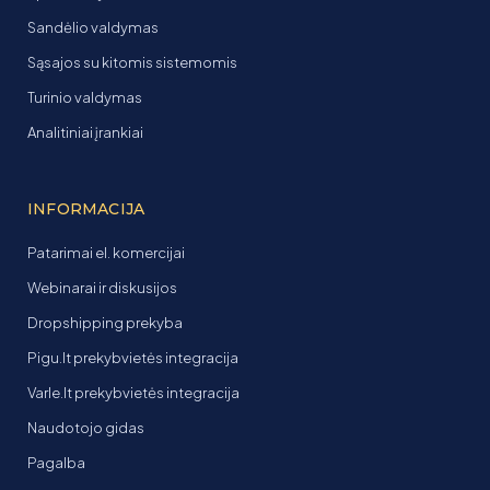
Sandėlio valdymas
Sąsajos su kitomis sistemomis
Turinio valdymas
Analitiniai įrankiai
INFORMACIJA
Patarimai el. komercijai
Webinarai ir diskusijos
Dropshipping prekyba
Pigu.lt prekybvietės integracija
Varle.lt prekybvietės integracija
Naudotojo gidas
Pagalba