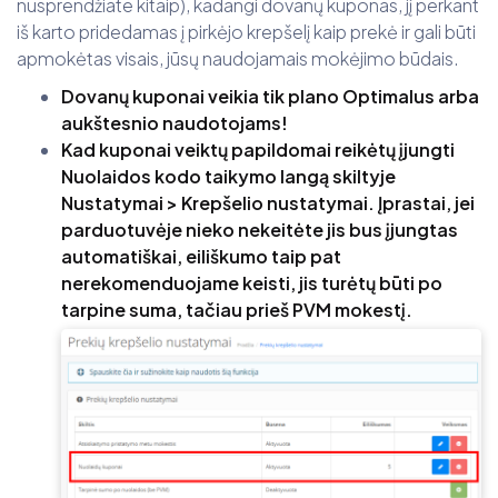
nusprendžiate kitaip), kadangi dovanų kuponas, jį perkant
iš karto pridedamas į pirkėjo krepšelį kaip prekė ir gali būti
apmokėtas visais, jūsų naudojamais mokėjimo būdais.
Dovanų kuponai veikia tik plano Optimalus arba
aukštesnio naudotojams!
Kad kuponai veiktų papildomai reikėtų įjungti
Nuolaidos kodo taikymo langą skiltyje
Nustatymai > Krepšelio nustatymai. Įprastai, jei
parduotuvėje nieko nekeitėte jis bus įjungtas
automatiškai, eiliškumo taip pat
nerekomenduojame keisti, jis turėtų būti po
tarpine suma, tačiau prieš PVM mokestį.