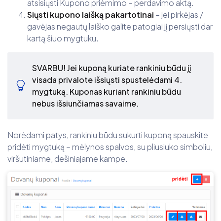
atsisiųsti Kupono priėmimo – perdavimo aktą.
Siųsti kupono laišką pakartotinai
– jei pirkėjas /
gavėjas negautų laiško galite patogiai jį persiųsti dar
kartą šiuo mygtuku.
SVARBU! Jei kuponą kuriate rankiniu būdu jį
visada privalote išsiųsti spustelėdami 4.
mygtuką. Kuponas kuriant rankiniu būdu
nebus išsiunčiamas savaime.
Norėdami patys, rankiniu būdu sukurti kuponą spauskite
pridėti mygtuką – mėlynos spalvos, su pliusiuko simboliu,
viršutiniame, dešiniajame kampe.