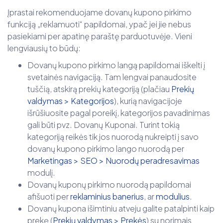
Įprastai rekomenduojame dovanų kupono pirkimo
funkciją „reklamuoti“ papildomai, ypač jei jie nebus
pasiekiami per apatinę paraštę parduotuvėje. Vieni
lengviausių to būdų:
Dovanų kupono pirkimo langą papildomai iškelti į
svetainės navigaciją. Tam lengvai panaudosite
tuščią, atskirą prekių kategoriją (plačiau
Prekių
valdymas > Kategorijos
), kurią navigacijoje
išrūšiuosite pagal poreikį, kategorijos pavadinimas
gali būti pvz. Dovanų Kuponai. Turint tokią
kategoriją reikės tik jos nuorodą nukreipti į savo
dovanų kupono pirkimo lango nuorodą per
Marketingas > SEO > Nuorodų peradresavimas
modulį.
Dovanų kuponų pirkimo nuorodą papildomai
afišuoti per
reklaminius banerius
, ar
modulius
.
Dovanų kupona išimtiniu atveju galite patalpinti kaip
prekę (
Prekių valdymas > Prekės
) su norimais