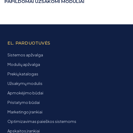
PAPILDOMAI UŽSAKOMI MODULIAI
EL. PARDUOTUVĖS
Sistemos apžvalga
Modulių apžvalga
Prekių katalogas
Užsakymų modulis
Apmokėjimo būdai
Pristatymo būdai
Marketingo įrankiai
Optimizavimas paieškos sistemoms
Apskaitos įrankiai