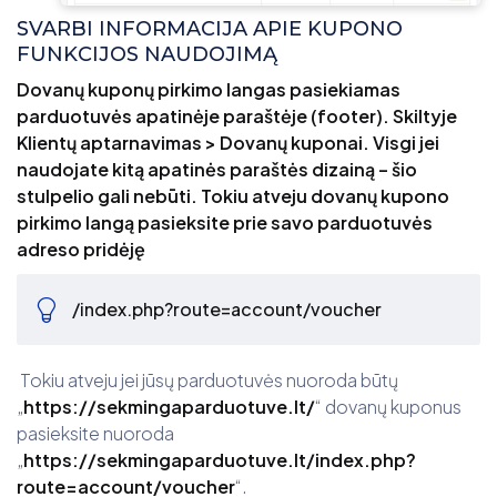
SVARBI INFORMACIJA APIE KUPONO
FUNKCIJOS NAUDOJIMĄ
Dovanų kuponų pirkimo langas pasiekiamas
parduotuvės apatinėje paraštėje (footer). Skiltyje
Klientų aptarnavimas > Dovanų kuponai. Visgi jei
naudojate kitą apatinės paraštės dizainą – šio
stulpelio gali nebūti. Tokiu atveju dovanų kupono
pirkimo langą pasieksite prie savo parduotuvės
adreso pridėję
/index.php?route=account/voucher
Tokiu atveju jei jūsų parduotuvės nuoroda būtų
„
https://sekmingaparduotuve.lt/
“ dovanų kuponus
pasieksite nuoroda
„
https://sekmingaparduotuve.lt/index.php?
route=account/voucher
“.