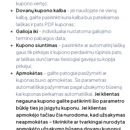
kupono vertę);
Dovanų kupono kalba
– jei naudojate ne vieną
kalbą, galite pasirinkti kuria kalba bus pateikiamas
laiškas ir pats PDF kuponas;
Galioja iki
– individualiai nustatoma galiojimo
termino pabaigos data;
Kupono siuntimas
– pasirinkite ar automatinį laišką
gaus tik pirkėjas ir kupono perdavimu rūpinsis pats,
ar laiškas siunčiamas tiesiogiai gavėjui su kopija
pirkėjui;
Apmokėtas
– galite patogiai pasižymėti ar
kuponas buvo apmokėtas. Šis parametras
automatiškai pažymimas pagal užsakymo būseną
kai kuponas perkamas automatiškai.
Jei klientas
negauna kupono galite patikrinti šio parametro
būklę ties jo įsigytu kuponu. Jei klientas
apmokėjo tačiau čia nurodoma, kad užsakymas
neapmokėtas – tikrinkite ar tvarkingai nurodyta
apmokėto užsakymo būsena dovanų kuponui