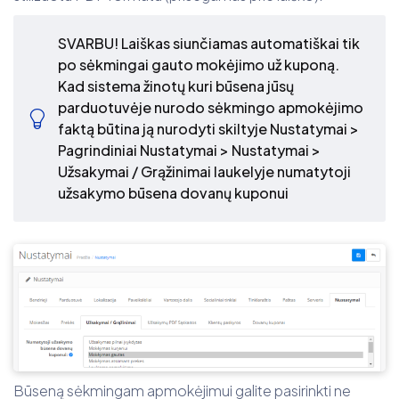
SVARBU! Laiškas siunčiamas automatiškai tik
po sėkmingai gauto mokėjimo už kuponą.
Kad sistema žinotų kuri būsena jūsų
parduotuvėje nurodo sėkmingo apmokėjimo
faktą būtina ją nurodyti skiltyje Nustatymai >
Pagrindiniai Nustatymai > Nustatymai >
Užsakymai / Grąžinimai laukelyje numatytoji
užsakymo būsena dovanų kuponui
Būseną sėkmingam apmokėjimui galite pasirinkti ne