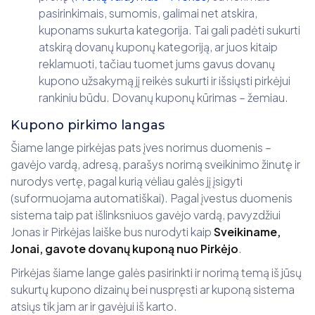
pasirinkimais, sumomis, galimai net atskira,
kuponams sukurta kategorija. Tai gali padėti sukurti
atskirą dovanų kuponų kategoriją, ar juos kitaip
reklamuoti, tačiau tuomet jums gavus dovanų
kupono užsakymą jį reikės sukurti ir išsiųsti pirkėjui
rankiniu būdu. Dovanų kuponų kūrimas – žemiau.
Kupono pirkimo langas
Šiame lange pirkėjas pats įves norimus duomenis –
gavėjo vardą, adresą, parašys norimą sveikinimo žinutę ir
nurodys vertę, pagal kurią vėliau galės jį įsigyti
(suformuojama automatiškai). Pagal įvestus duomenis
sistema taip pat išlinksniuos gavėjo vardą, pavyzdžiui
Jonas ir Pirkėjas laiške bus nurodyti kaip
Sveikiname,
Jonai, gavote dovanų kuponą nuo Pirkėjo
.
Pirkėjas šiame lange galės pasirinkti ir norimą temą iš jūsų
sukurtų kupono dizainų bei nuspręsti ar kuponą sistema
atsiųs tik jam ar ir gavėjui iš karto.