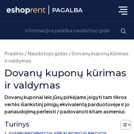
PAGALBA
Pradinis
/
Naudotojo gidas
/
Dovanų kuponų kūrimas
ir valdymas
Dovanų kuponų kūrimas
ir valdymas
Dovanų kuponai leis jūsų pirkėjams įsigyti tam tikros
vertės išankstinį pinigų ekvivalentą parduotuvėje ir jo
panaudojimą perleisti / padovanoti kitam asmeniui.
Turinys
SVARBI INFORMACIJA APIE KUPONO FUNKCIJOS