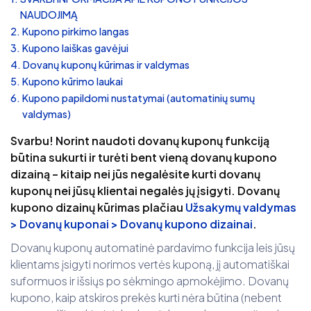
NAUDOJIMĄ
Kupono pirkimo langas
Kupono laiškas gavėjui
Dovanų kuponų kūrimas ir valdymas
Kupono kūrimo laukai
Kupono papildomi nustatymai (automatinių sumų
valdymas)
Svarbu! Norint naudoti dovanų kuponų funkciją
būtina sukurti ir turėti bent vieną dovanų kupono
dizainą – kitaip nei jūs negalėsite kurti dovanų
kuponų nei jūsų klientai negalės jų įsigyti. Dovanų
kupono dizainų kūrimas plačiau
Užsakymų valdymas
> Dovanų kuponai > Dovanų kupono dizainai
.
Dovanų kuponų automatinė pardavimo funkcija leis jūsų
klientams įsigyti norimos vertės kuponą, jį automatiškai
suformuos ir išsiųs po sėkmingo apmokėjimo. Dovanų
kupono, kaip atskiros prekės kurti nėra būtina (nebent