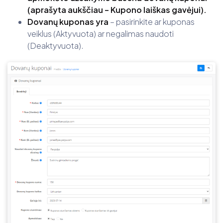
(aprašyta aukščiau – Kupono laiškas gavėjui).
Dovanų kuponas yra
– pasirinkite ar kuponas
veiklus (Aktyvuota) ar negalimas naudoti
(Deaktyvuota).