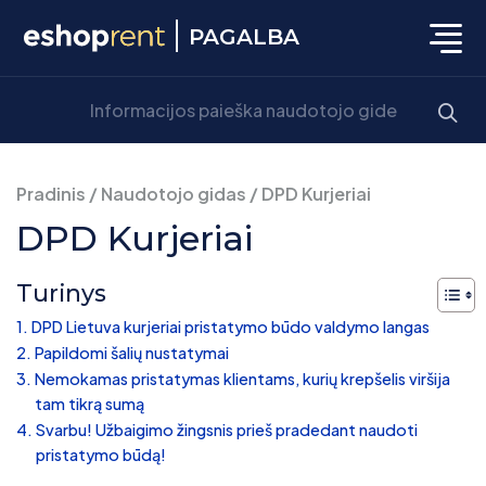
PAGALBA
Pradinis
/
Naudotojo gidas
/
DPD Kurjeriai
DPD Kurjeriai
Turinys
DPD Lietuva kurjeriai pristatymo būdo valdymo langas
Papildomi šalių nustatymai
Nemokamas pristatymas klientams, kurių krepšelis viršija
tam tikrą sumą
Svarbu! Užbaigimo žingsnis prieš pradedant naudoti
pristatymo būdą!