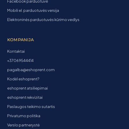
Facebook parduotuvė
Mobili el. parduotuvės versija
Elektroninės parduotuvės kūrimo vedlys
KOMPANIJA
Kontaktai
+37069544414
pagalba@eshoprent.com
Kodėl eshoprent?
eshoprent atsiliepimai
eshoprent rekvizitai
Paslaugos teikimo sutartis
Privatumo politika
Verslo partnerystė