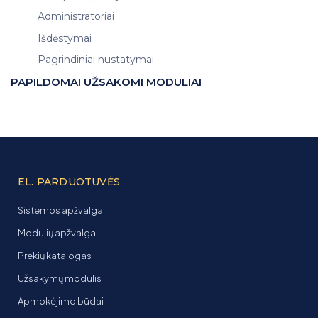
Administratoriai
Išdėstymai
Pagrindiniai nustatymai
PAPILDOMAI UŽSAKOMI MODULIAI
EL. PARDUOTUVĖS
Sistemos apžvalga
Modulių apžvalga
Prekių katalogas
Užsakymų modulis
Apmokėjimo būdai