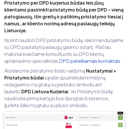
Pristatymo per DPD kurjerius būdas leis jūsų
klientams pasirinkti pristatymo būdą per DPD – vieną
patogiausių, itin greitų ir patikimų pristatymo tiesiai į
namus, ar kliento norimą adresą paslaugų teikėjų
Lietuvoje.
Norint naudoti DPD pristatymo būdą, rekomenduojame
su DPD pasirašyti paslaugų gavimo sutartį. Plačiau
maloniai kviečiame konsultuotis su DPD klientų
aptarnavimo specialistais
DPD pateikiamais kontaktais
Atsidarome pristatymo būdo valdymą
Nustatymai >
Pristatymo būdai
sąraše spustelėdami mėlyną,
redagavimo mygtuką su pieštuko simboliu ant
laukelio
DPD Lietuva Kurjeriai
. Jei Pristatymo būdą
naudosite pirmą kartą jis bus išjungtas iš sistemos.
Įjunkite žaliu mygtuku su pliuso simboliu.