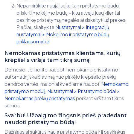
Nepamirškite naujai sukurtam pristatymo būdui
priskirti mokėjimo būdų – kitu atveju jūsų klientai
pasirinkę pristatymą negalės atsiskaityti už prekes.
Plačiau skaitykite
Nustatymai > Integracijų
nustatymai > Mokėjimo ir pristatymo būdų
priklausomybė
Nemokamas pristatymas klientams, kurių
krepšelis viršija tam tikrą sumą
Dėmesio! Jei norite naudoti nemokamo pristatymo
automatinį skaičiavimą nuo pirkėjo krepšelio prekių
bendros vertės, maloniai kviečiame naudoti
Nemokamo
pristatymo modulį, Nustatymai > Pristatymo būdai >
Nemokamas prekių pristatymas
perkant virš tam tikros
sumos
Svarbu! Užbaigimo žingsnis prieš pradedant
naudoti pristatymo būdą!
Dažniausiai sukūrus naują pristatymo būdą ir jį pasirinkus