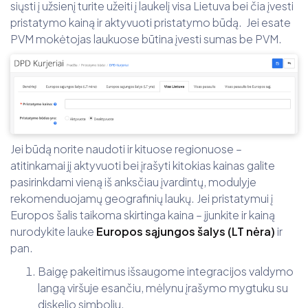
siųsti į užsienį turite užeiti į laukelį visa Lietuva bei čia įvesti
pristatymo kainą ir aktyvuoti pristatymo būdą. Jei esate
PVM mokėtojas laukuose būtina įvesti sumas be PVM.
Jei būdą norite naudoti ir kituose regionuose –
atitinkamai jį aktyvuoti bei įrašyti kitokias kainas galite
pasirinkdami vieną iš anksčiau įvardintų, modulyje
rekomenduojamų geografinių laukų. Jei pristatymui į
Europos šalis taikoma skirtinga kaina – įjunkite ir kainą
nurodykite lauke
Europos sąjungos šalys (LT nėra)
ir
pan.
Baigę pakeitimus išsaugome integracijos valdymo
langą viršuje esančiu, mėlynu įrašymo mygtuku su
diskelio simboliu.