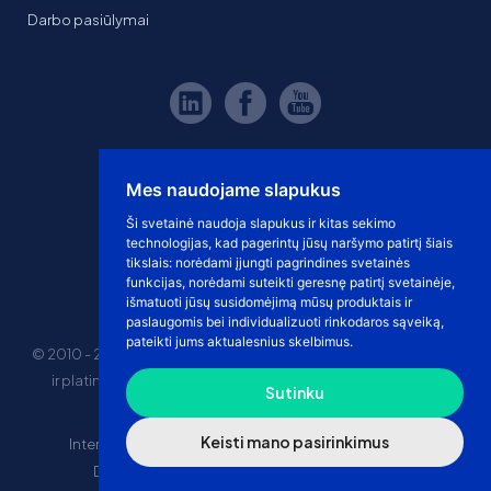
Darbo pasiūlymai
Mes naudojame slapukus
Ši svetainė naudoja slapukus ir kitas sekimo
technologijas, kad pagerintų jūsų naršymo patirtį šiais
tikslais:
norėdami įjungti pagrindines svetainės
funkcijas
,
norėdami suteikti geresnę patirtį svetainėje
,
išmatuoti jūsų susidomėjimą mūsų produktais ir
paslaugomis bei individualizuoti rinkodaros sąveiką
,
pateikti jums aktualesnius skelbimus
.
© 2010 - 2026 eshoprent prekinis ženklas saugomas. Kopijuoti
ir platinti svetainės turinį be sutikimo griežtai draudžiama.
Sutinku
Kainos nurodytos be PVM
Keisti mano pasirinkimus
Internetinė prekyba
El. parduotuvės nuomos kaina
Drophipping prekyba
Marketplace prekyba