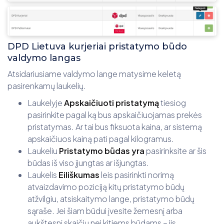
DPD Lietuva kurjeriai pristatymo būdo
valdymo langas
Atsidariusiame valdymo lange matysime keletą
pasirenkamų laukelių.
Laukelyje
Apskaičiuoti pristatymą
tiesiog
pasirinkite pagal ką bus apskaičiuojamas prekės
pristatymas. Ar tai bus fiksuota kaina, ar sistemą
apskaičiuos kainą pati pagal kilogramus.
Laukeliu
Pristatymo būdas yra
pasirinksite ar šis
būdas iš viso įjungtas ar išjungtas.
Laukelis
Eiliškumas
leis pasirinkti norimą
atvaizdavimo poziciją kitų pristatymo būdų
atžvilgiu, atsiskaitymo lange, pristatymo būdų
sąraše. Jei šiam būdui įvesite žemesnį arba
aukštesnį skaičių nei kitiems būdams – jis