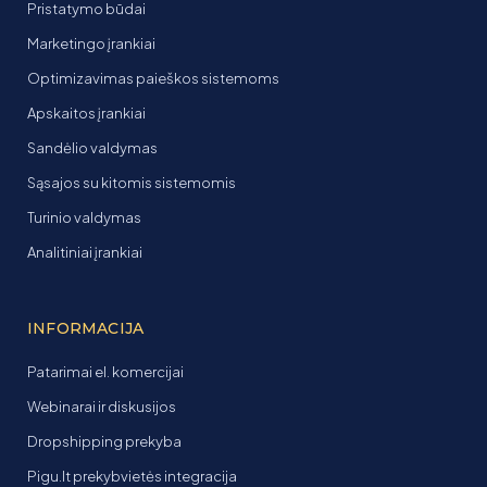
Pristatymo būdai
Marketingo įrankiai
Optimizavimas paieškos sistemoms
Apskaitos įrankiai
Sandėlio valdymas
Sąsajos su kitomis sistemomis
Turinio valdymas
Analitiniai įrankiai
INFORMACIJA
Patarimai el. komercijai
Webinarai ir diskusijos
Dropshipping prekyba
Pigu.lt prekybvietės integracija