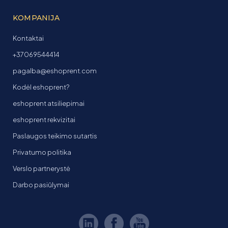
KOMPANIJA
Kontaktai
+37069544414
pagalba@eshoprent.com
Kodėl eshoprent?
eshoprent atsiliepimai
eshoprent rekvizitai
Paslaugos teikimo sutartis
Privatumo politika
Verslo partnerystė
Darbo pasiūlymai