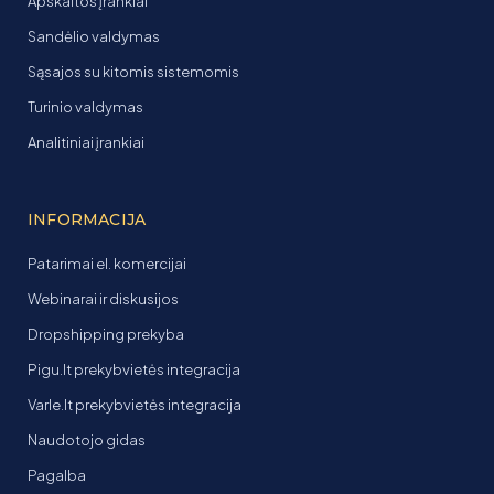
Apskaitos įrankiai
Sandėlio valdymas
Sąsajos su kitomis sistemomis
Turinio valdymas
Analitiniai įrankiai
INFORMACIJA
Patarimai el. komercijai
Webinarai ir diskusijos
Dropshipping prekyba
Pigu.lt prekybvietės integracija
Varle.lt prekybvietės integracija
Naudotojo gidas
Pagalba