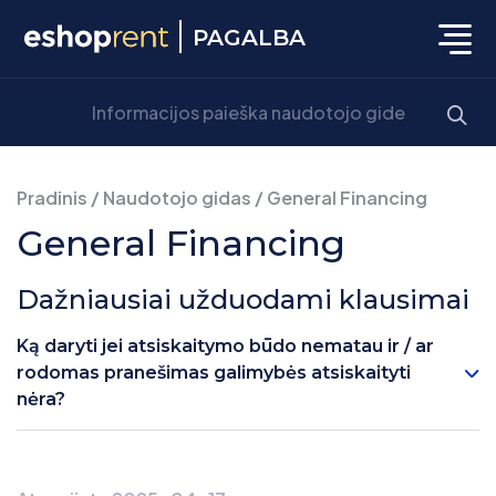
PAGALBA
Pradinis
/
Naudotojo gidas
/
General Financing
General Financing
Dažniausiai užduodami klausimai
Ką daryti jei atsiskaitymo būdo nematau ir / ar
rodomas pranešimas galimybės atsiskaityti
nėra?