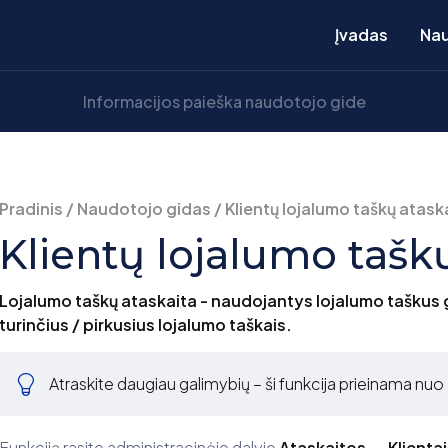
Įvadas
Nau
Pradinis
/
Naudotojo gidas
/
Klientų lojalumo taškų atask
Klientų lojalumo tašk
Lojalumo taškų ataskaita - naudojantys lojalumo taškus gal
turinčius / pirkusius lojalumo taškais.
Atraskite daugiau galimybių – ši funkcija prieinama nuo 
Funkciją rasite administracinėje dalyje
Ataskaitos → Klienta