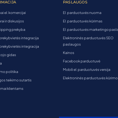
RMACIJA
PASLAUGOS
ai el. komercijai
El. parduotuvės nuoma
ai ir diskusijos
El. parduotuvės kūrimas
ipping prekyba
El. parduotuvės marketingo pas
 prekybvietės integracija
Elektroninės parduotuvės SEO
paslaugos
t prekybvietės integracija
Kainos
ojo gidas
Facebook parduotuvė
a
Mobili el. parduotuvės versija
mo politika
Elektroninės parduotuvės kūrimo
os teikimo sutartis
imai klientams