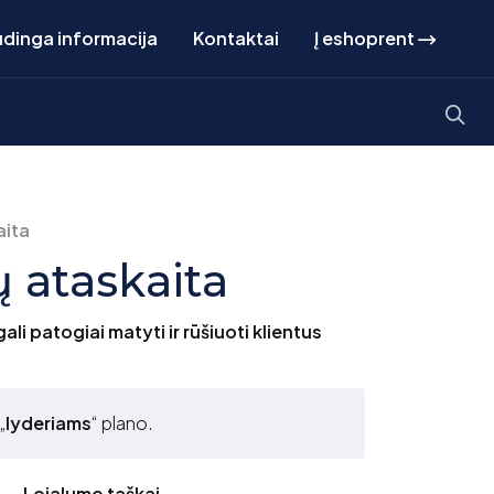
dinga informacija
Kontaktai
Į eshoprent
aita
ų ataskaita
i patogiai matyti ir rūšiuoti klientus
„
lyderiams
“ plano.
i → Lojalumo taškai
.