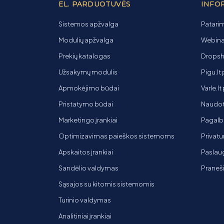
EL. PARDUOTUVĖS
INFO
Sistemos apžvalga
Patarim
Modulių apžvalga
Webinar
Prekių katalogas
Dropsh
Užsakymų modulis
Pigu.lt
Apmokėjimo būdai
Varle.l
Pristatymo būdai
Naudot
Marketingo įrankiai
Pagalb
Optimizavimas paieškos sistemoms
Privatu
Apskaitos įrankiai
Paslaug
Sandėlio valdymas
Praneš
Sąsajos su kitomis sistemomis
Turinio valdymas
Analitiniai įrankiai