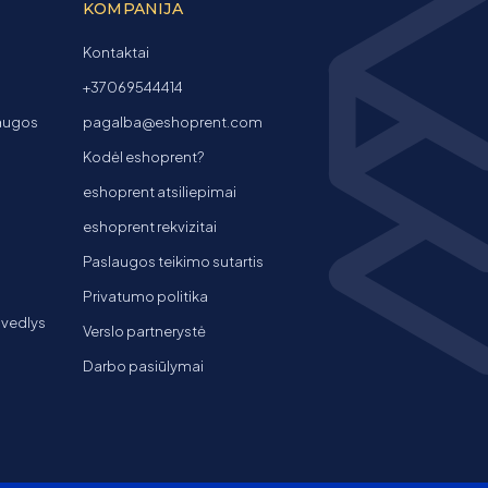
KOMPANIJA
Kontaktai
+37069544414
laugos
pagalba@eshoprent.com
Kodėl eshoprent?
eshoprent atsiliepimai
eshoprent rekvizitai
Paslaugos teikimo sutartis
Privatumo politika
 vedlys
Verslo partnerystė
Darbo pasiūlymai