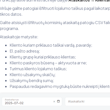
Viršuje galite patogiai išfiltruoti lojalumo taškus pagal laikotarpį
tikros datos.
Galite atsisiųsti išfiltruotų komisinių ataskaitą patogiu CSV failo
programa.
Ataskaitoje matysite:
Kliento kuriam priklauso taškai vardą, pavardę;
El. pašto adresą;
Klientų grupę kuriai priklauso klientas;
Kliento paskyros būseną – aktyvuota ar ne;
Turimus kliento lojalumo taškus;
Kliento užsakymų skaičių;
Užsakymų bendrą sumą;
Paspaudus redagavimo mygtuką būsite nukreipti į klient