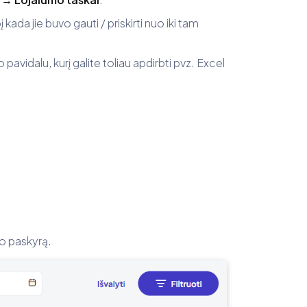
 kada jie buvo gauti / priskirti nuo iki tam
 pavidalu, kurį galite toliau apdirbti pvz. Excel
o paskyrą.