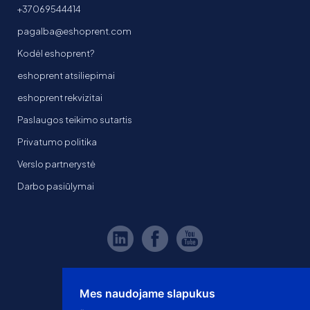
+37069544414
pagalba@eshoprent.com
Kodėl eshoprent?
eshoprent atsiliepimai
eshoprent rekvizitai
Paslaugos teikimo sutartis
Privatumo politika
Verslo partnerystė
Darbo pasiūlymai
Mes naudojame slapukus