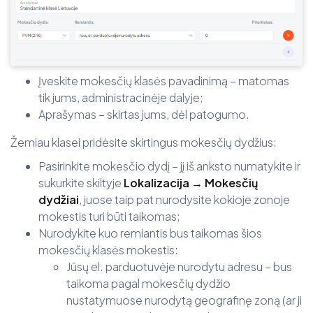
Įveskite mokesčių klasės pavadinimą – matomas
tik jums, administracinėje dalyje;
Aprašymas – skirtas jums, dėl patogumo.
Žemiau klasei pridėsite skirtingus mokesčių dydžius:
Pasirinkite mokesčio dydį – jį iš anksto numatykite ir
sukurkite skiltyje
Lokalizacija → Mokesčių
dydžiai
, juose taip pat nurodysite kokioje zonoje
mokestis turi būti taikomas;
Nurodykite kuo remiantis bus taikomas šios
mokesčių klasės mokestis:
Jūsų el. parduotuvėje nurodytu adresu – bus
taikoma pagal mokesčių dydžio
nustatymuose nurodytą geografinę zoną (ar ji