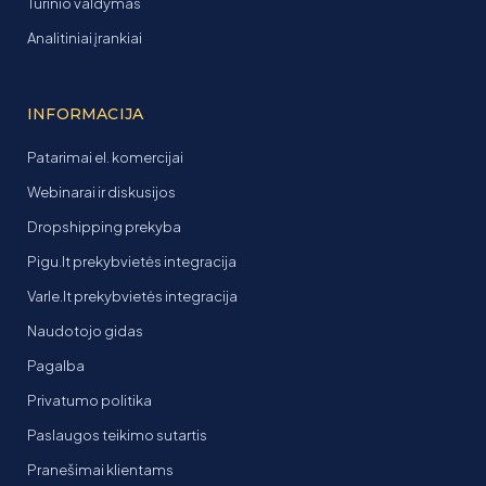
Turinio valdymas
Analitiniai įrankiai
INFORMACIJA
Patarimai el. komercijai
Webinarai ir diskusijos
Dropshipping prekyba
Pigu.lt prekybvietės integracija
Varle.lt prekybvietės integracija
Naudotojo gidas
Pagalba
Privatumo politika
Paslaugos teikimo sutartis
Pranešimai klientams