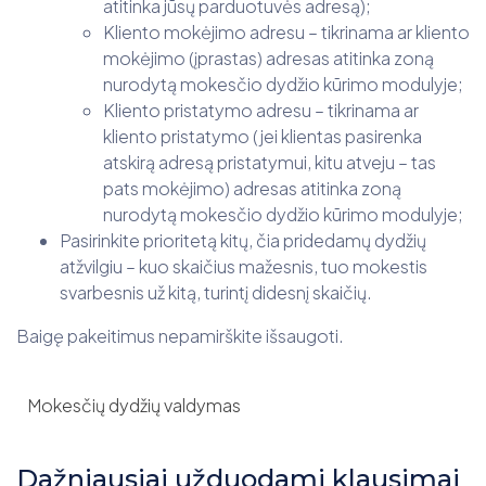
atitinka jūsų parduotuvės adresą);
Kliento mokėjimo adresu – tikrinama ar kliento
mokėjimo (įprastas) adresas atitinka zoną
nurodytą mokesčio dydžio kūrimo modulyje;
Kliento pristatymo adresu – tikrinama ar
kliento pristatymo (jei klientas pasirenka
atskirą adresą pristatymui, kitu atveju – tas
pats mokėjimo) adresas atitinka zoną
nurodytą mokesčio dydžio kūrimo modulyje;
Pasirinkite prioritetą kitų, čia pridedamų dydžių
atžvilgiu – kuo skaičius mažesnis, tuo mokestis
svarbesnis už kitą, turintį didesnį skaičių.
Baigę pakeitimus nepamirškite išsaugoti.
Mokesčių dydžių valdymas
Dažniausiai užduodami klausimai