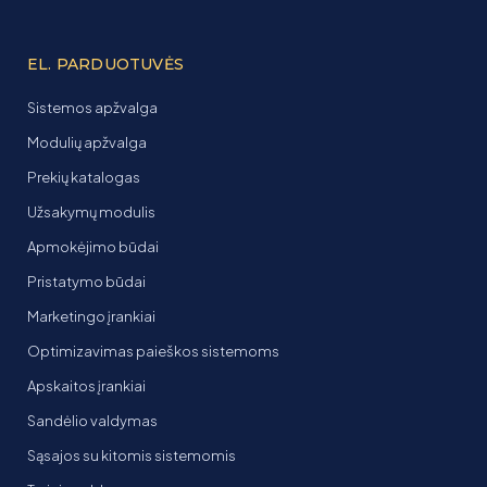
EL. PARDUOTUVĖS
Sistemos apžvalga
Modulių apžvalga
Prekių katalogas
Užsakymų modulis
Apmokėjimo būdai
Pristatymo būdai
Marketingo įrankiai
Optimizavimas paieškos sistemoms
Apskaitos įrankiai
Sandėlio valdymas
Sąsajos su kitomis sistemomis