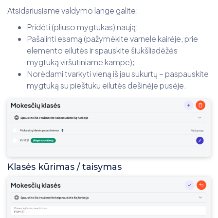
Atsidariusiame valdymo lange galite:
Pridėti (pliuso mygtukas) naują;
Pašalinti esamą (pažymėkite varnele kairėje, prie
elemento eilutės ir spauskite šiukšliadėžės
mygtuką viršutiniame kampe);
Norėdami tvarkyti vieną iš jau sukurtų – paspauskite
mygtuką su pieštuku eilutės dešinėje pusėje.
Klasės kūrimas / taisymas