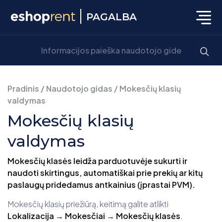
PAGALBA
Pradinis
/
Naudotojo gidas
/
Mokesčių klasių
valdymas
Mokesčių klasių
valdymas
Mokesčių klasės leidža parduotuvėje sukurti ir
naudoti skirtingus, automatiškai prie prekių ar kitų
paslaugų pridedamus antkainius (įprastai PVM).
Mokesčių klasių priežiūrą, keitimą galite atlikti
Lokalizacija → Mokesčiai → Mokesčių klasės
.