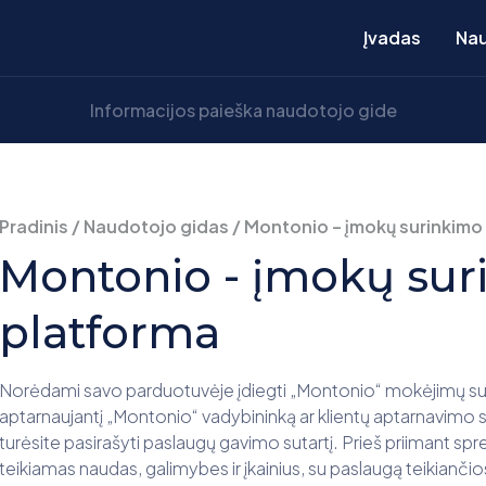
Įvadas
Nau
Pradinis
/
Naudotojo gidas
/
Montonio – įmokų surinkimo
Montonio - įmokų sur
platforma
Norėdami savo parduotuvėje įdiegti „Montonio“ mokėjimų surinki
aptarnaujantį „Montonio“ vadybininką ar klientų aptarnavimo sky
turėsite pasirašyti paslaugų gavimo sutartį. Prieš priimant 
teikiamas naudas, galimybes ir įkainius, su paslaugą teikianči