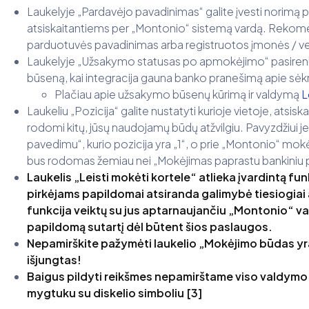
Laukelyje „Pardavėjo pavadinimas“ galite įvesti norimą 
atsiskaitantiems per „Montonio“ sistemą vardą. Rekomend
parduotuvės pavadinimas arba registruotos įmonės / ve
Laukelyje „Užsakymo statusas po apmokėjimo“ pasire
būseną, kai integracija gauna banko pranešimą apie sėkm
Plačiau apie užsakymo būsenų kūrimą ir valdymą
L
Laukeliu „Pozicija“ galite nustatyti kurioje vietoje, at
rodomi kitų, jūsų naudojamų būdų atžvilgiu. Pavyzdžiui j
pavedimu“, kurio pozicija yra „1“, o prie „Montonio“ mokė
bus rodomas žemiau nei „Mokėjimas paprastu bankiniu
Laukelis „Leisti mokėti kortele“ atlieka įvardintą fu
pirkėjams papildomai atsiranda galimybė tiesiogiai 
funkcija veiktų su jus aptarnaujančiu „Montonio“ va
papildomą sutartį dėl būtent šios paslaugos.
Nepamirškite pažymėti laukelio „Mokėjimo būdas yra
išjungtas!
Baigus pildyti reikšmes nepamirštame viso valdymo 
mygtuku su diskelio simboliu [3]