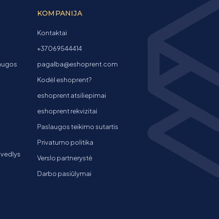
KOMPANIJA
Kontaktai
+37069544414
laugos
pagalba@eshoprent.com
Kodėl eshoprent?
eshoprent atsiliepimai
eshoprent rekvizitai
Paslaugos teikimo sutartis
Privatumo politika
 vedlys
Verslo partnerystė
Darbo pasiūlymai