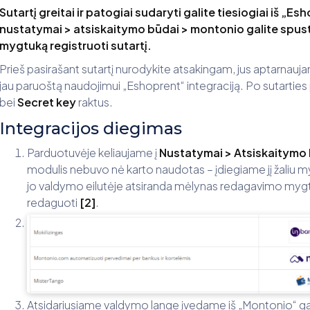
Sutartį greitai ir patogiai sudaryti galite tiesiogiai iš „E
nustatymai > atsiskaitymo būdai > montonio galite spuste
mygtuką registruoti sutartį.
Prieš pasirašant sutartį nurodykite atsakingam, jus aptarnau
jau paruoštą naudojimui „Eshoprent“ integraciją. Po sutartie
bei
Secret key
raktus.
Integracijos diegimas
Parduotuvėje keliaujame į
Nustatymai > Atsiskaitymo
modulis nebuvo nė karto naudotas – įdiegiame jį žaliu 
jo valdymo eilutėje atsiranda mėlynas redagavimo myg
redaguoti
[2]
.
Atsidariusiame valdymo lange įvedame iš „Montonio“ ga