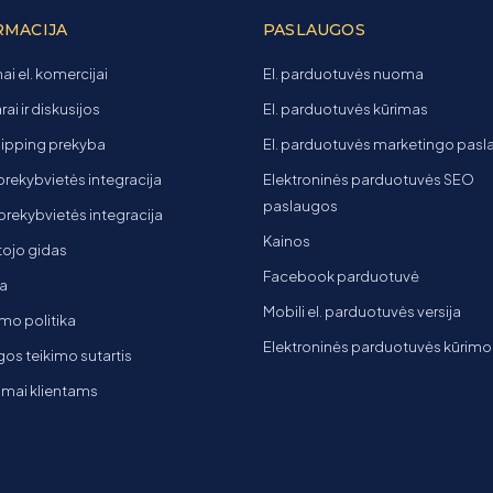
RMACIJA
PASLAUGOS
ai el. komercijai
El. parduotuvės nuoma
ai ir diskusijos
El. parduotuvės kūrimas
ipping prekyba
El. parduotuvės marketingo pas
 prekybvietės integracija
Elektroninės parduotuvės SEO
paslaugos
t prekybvietės integracija
Kainos
ojo gidas
Facebook parduotuvė
a
Mobili el. parduotuvės versija
mo politika
Elektroninės parduotuvės kūrimo
os teikimo sutartis
imai klientams