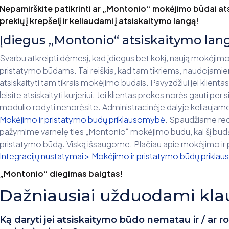
Nepamirškite patikrinti ar „Montonio“ mokėjimo būdai at
prekių į krepšelį ir keliaudami į atsiskaitymo langą!
Įdiegus „Montonio“ atsiskaitymo l
Svarbu atkreipti dėmesį, kad įdiegus bet kokį, naują mokėjimo b
pristatymo būdams. Tai reiškia, kad tam tikriems, naudojamie
atsiskaityti tam tikrais mokėjimo būdais. Pavyzdžiui jei klienta
leisite atsiskaityti kurjeriui. Jei klientas prekes norės gauti pe
modulio rodyti nenorėsite. Administracinėje dalyje keliaujame
Mokėjimo ir pristatymo būdų priklausomybė
. Spaudžiame red
pažymime varnelę ties „Montonio“ mokėjimo būdu, kai šį būdą
pristatymo būdą. Viską išsaugome. Plačiau apie mokėjimo ir 
Integracijų nustatymai > Mokėjimo ir pristatymo būdų prikl
„Montonio“ diegimas baigtas!
Dažniausiai užduodami kla
Ką daryti jei atsiskaitymo būdo nematau ir / ar