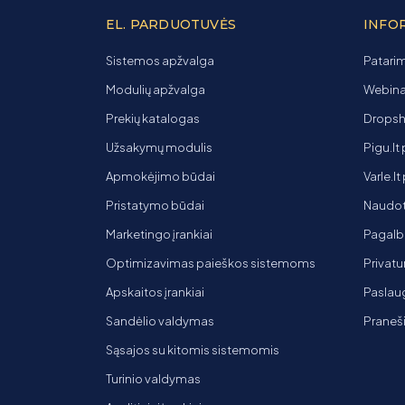
EL. PARDUOTUVĖS
INFO
Sistemos apžvalga
Patarim
Modulių apžvalga
Webinar
Prekių katalogas
Dropsh
Užsakymų modulis
Pigu.lt
Apmokėjimo būdai
Varle.l
Pristatymo būdai
Naudot
Marketingo įrankiai
Pagalb
Optimizavimas paieškos sistemoms
Privatu
Apskaitos įrankiai
Paslaug
Sandėlio valdymas
Praneš
Sąsajos su kitomis sistemomis
Turinio valdymas