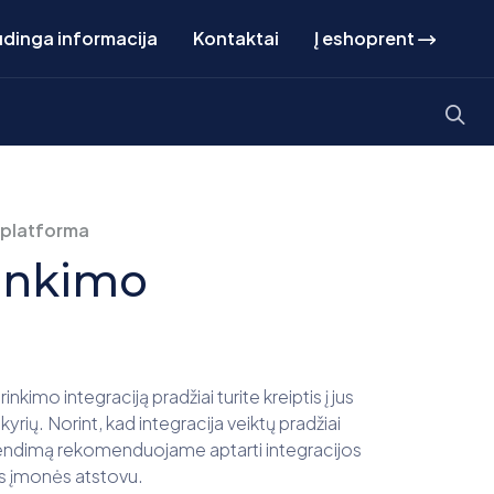
dinga informacija
Kontaktai
Į eshoprent
 platforma
inkimo
mo integraciją pradžiai turite kreiptis į jus
rių. Norint, kad integracija veiktų pradžiai
sprendimą rekomenduojame aptarti integracijos
os įmonės atstovu.