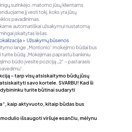
pinigų surinkėjo, matomo jūsų klientams
uojame jį vesti tokį, koks yra jūsų
iklos pavadinimas.
nkame automatiškai užsakymui nustatomą
ingai įskaitytas lėšas.
okalizacija > Užsakymų būsenos
siskaitymo lange „Montonio“ mokėjimo būdai bus
ei turite būdą „Mokėjimas paprastu bankiniu
jimo būdo įvesite poziciją „2“ – pastarasis
 pavedimu“.
nkciją – tarp visų atsiskaitymo būdų jūsų
atsiskaityti savo kortele. SVARBU! Kad ši
dybininku turite būtinai sudaryti
“, kaip aktyvuoto, kitaip būdas bus
modulio išsaugoti viršuje esančiu, mėlynu