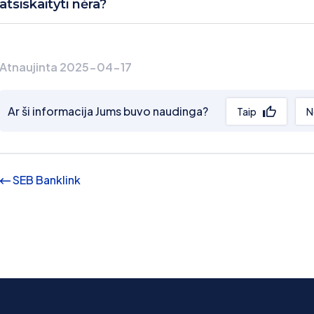
atsiskaityti nėra?
Atnaujinta 2025-04-17
Ar ši informacija Jums buvo naudinga?
Taip
N
SEB Banklink