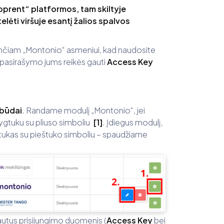
shoprent“ platformos, tam skiltyje
lėti viršuje esantį žalios spalvos
jančiam „Montonio“ asmeniui, kad naudosite
s pasirašymo jums reikės gauti
Access Key
 būdai
. Randame modulį „Montonio“, jei
mygtuku su pliuso simboliu
[1]
. Įdiegus modulį,
tukas su pieštuko simboliu – spaudžiame
utus prisijungimo duomenis (
Access Key
bei