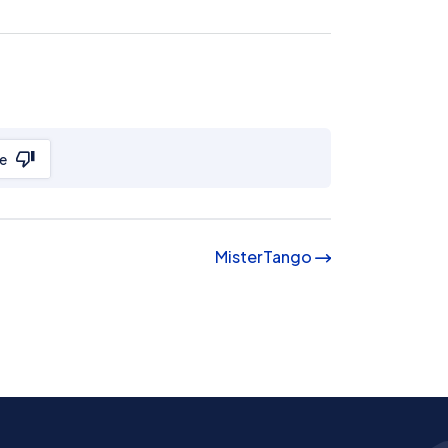
e
MisterTango