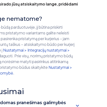
sirado jūsų atsiskaitymo lange, pridėdami
ange nematome?
ūdą parduotuvėje, jį būtina priskirti
ms pristatymo variantams galite neleisti
s pasirenka pristatymą per kurjerius – jam
r siuntų taškus – atsiskaitymo būdo per kurjerį
 į
Nustatymai > Integracijų nustatymai >
aguoti. Prie visų, norimų pristatymo būdų
 norėsime matyti pasirinkus atitinkamą
pristatymo būdus skaitykite
Nustatymai >
ausomybė
.
usimai
 rodomas pranešimas galimybės