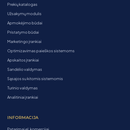
Prekių katalogas
Užsakymų modulis
Apmokėjimo būdai
Pristatymo būdai
Marketingo įrankiai
Optimizavimas paieškos sistemoms
Apskaitos įrankiai
Sandėlio valdymas
Sąsajos su kitomis sistemomis
Turinio valdymas
Analitiniai įrankiai
INFORMACIJA
Patarimai el. komercijai