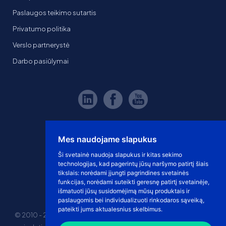
Paslaugos teikimo sutartis
Privatumo politika
Verslo partnerystė
Darbo pasiūlymai
Mes naudojame slapukus
Ši svetainė naudoja slapukus ir kitas sekimo
technologijas, kad pagerintų jūsų naršymo patirtį šiais
tikslais:
norėdami įjungti pagrindines svetainės
funkcijas
,
norėdami suteikti geresnę patirtį svetainėje
,
išmatuoti jūsų susidomėjimą mūsų produktais ir
paslaugomis bei individualizuoti rinkodaros sąveiką
,
pateikti jums aktualesnius skelbimus
.
© 2010 - 2026 eshoprent prekinis ženklas saugomas. Kopijuoti