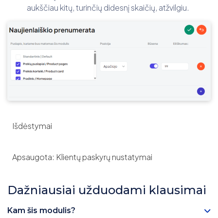
aukščiau kitų, turinčių didesnį skaičių, atžvilgiu.
Išdėstymai
Apsaugota: Klientų paskyrų nustatymai
Dažniausiai užduodami klausimai
Kam šis modulis?