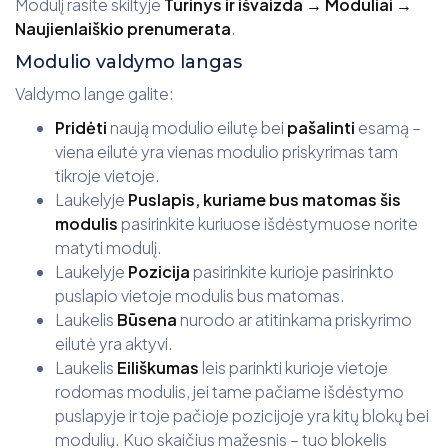
Modulį rasite skiltyje
Turinys ir išvaizda → Moduliai →
Naujienlaiškio prenumerata
.
Modulio valdymo langas
Valdymo lange galite:
Pridėti
naują modulio eilutę bei
pašalinti
esamą –
viena eilutė yra vienas modulio priskyrimas tam
tikroje vietoje.
Laukelyje
Puslapis, kuriame bus matomas šis
modulis
pasirinkite kuriuose išdėstymuose norite
matyti modulį.
Laukelyje
Pozicija
pasirinkite kurioje pasirinkto
puslapio vietoje modulis bus matomas.
Laukelis
Būsena
nurodo ar atitinkama priskyrimo
eilutė yra aktyvi.
Laukelis
Eiliškumas
leis parinkti kurioje vietoje
rodomas modulis, jei tame pačiame išdėstymo
puslapyje ir toje pačioje pozicijoje yra kitų blokų bei
modulių. Kuo skaičius mažesnis – tuo blokelis