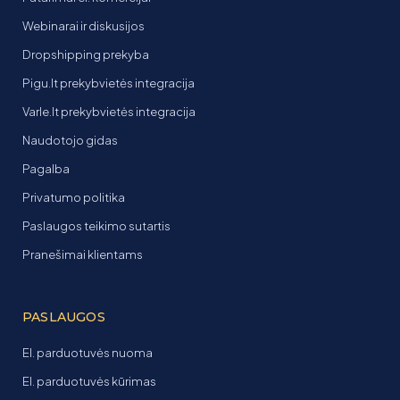
Webinarai ir diskusijos
Dropshipping prekyba
Pigu.lt prekybvietės integracija
Varle.lt prekybvietės integracija
Naudotojo gidas
Pagalba
Privatumo politika
Paslaugos teikimo sutartis
Pranešimai klientams
PASLAUGOS
El. parduotuvės nuoma
El. parduotuvės kūrimas