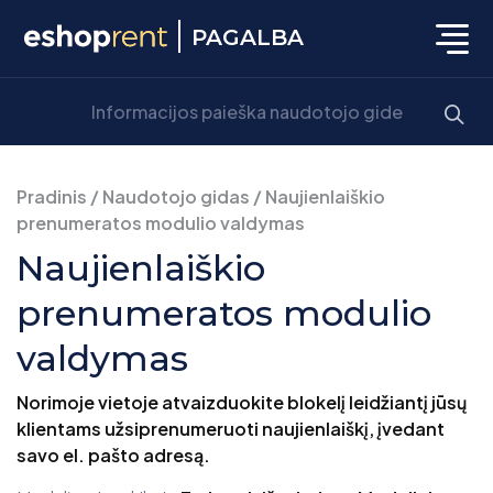
PAGALBA
Pradinis
/
Naudotojo gidas
/
Naujienlaiškio
prenumeratos modulio valdymas
Naujienlaiškio
prenumeratos modulio
valdymas
Norimoje vietoje atvaizduokite blokelį leidžiantį jūsų
klientams užsiprenumeruoti naujienlaiškį, įvedant
savo el. pašto adresą.