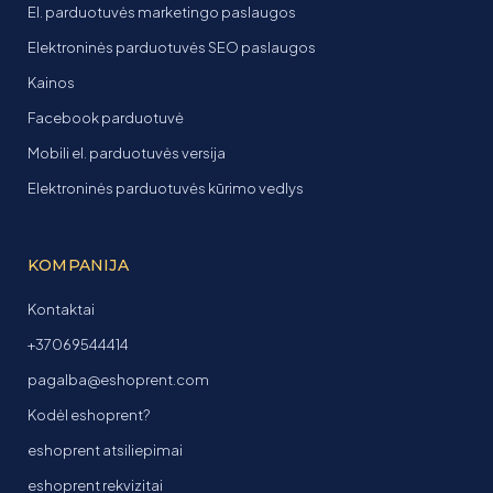
El. parduotuvės marketingo paslaugos
Elektroninės parduotuvės SEO paslaugos
Kainos
Facebook parduotuvė
Mobili el. parduotuvės versija
Elektroninės parduotuvės kūrimo vedlys
KOMPANIJA
Kontaktai
+37069544414
pagalba@eshoprent.com
Kodėl eshoprent?
eshoprent atsiliepimai
eshoprent rekvizitai