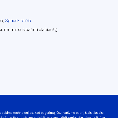
ko,
Spauskite čia
.
su mumis susipažinti plačiau! ;)
s sekimo technologijas, kad pagerintų jūsų naršymo patirtį šiais tikslais:
nės funkcijas
,
norėdami suteikti geresnę patirtį svetainėje
,
išmatuoti jūsų