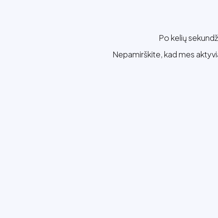
Po kelių sekundži
Nepamirškite, kad mes aktyv