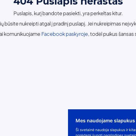
404 Puslapis nerastas
Puslapis, kurį bandote pasiekti, yra perkeltas kitur.
ų būsite nukreipti atgal į pradinį puslapį. Jei nukreipimas neįvy
iai komunikuojame
Facebook paskyroje
, todėl puikus šansas 
Mes naudojame slapukus
Ši svetainė naudoja slapukus ir kita
norėdami įjungti pagrindines svetai