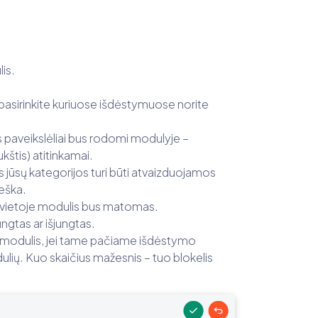
is.
pasirinkite kuriuose išdėstymuose norite
s paveikslėliai bus rodomi modulyje –
kštis) atitinkamai.
os jūsų kategorijos turi būti atvaizduojamos
eška.
io vietoje modulis bus matomas.
ngtas ar išjungtas.
as modulis, jei tame pačiame išdėstymo
dulių. Kuo skaičius mažesnis – tuo blokelis