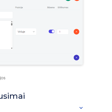
jos
usimai