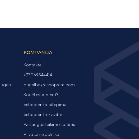
KOMPANIJA
Kontaktai
+37069544414
laugos
pagalba@eshoprent.com
Kodėl eshoprent?
eshoprent atsiliepimai
eshoprent rekvizitai
Paslaugos teikimo sutartis
Privatumo politika