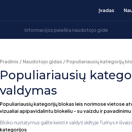
Įvadas
Nau
Pradinis
/
Naudotojo gidas
/
Populiariausių kategorijų b
Populiariausių katego
valdymas
Populiariausių kategorijų blokas leis norimose vietose at
vizualiai apipavidalintu blokeliu - su vaizdu ir pavadinimu 
Bloko nustatymus galite keisti ir valdyti skiltyje Turinys ir išvai
kategorijos