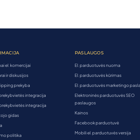
RMACIJA
PASLAUGOS
ai el. komercijai
El. parduotuvės nuoma
ai ir diskusijos
El. parduotuvės kūrimas
ipping prekyba
El. parduotuvės marketingo pas
 prekybvietės integracija
Elektroninės parduotuvės SEO
paslaugos
t prekybvietės integracija
Kainos
ojo gidas
Facebook parduotuvė
a
Mobili el. parduotuvės versija
mo politika