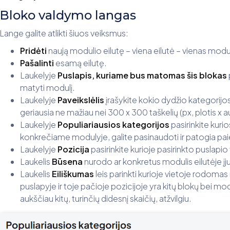
Bloko valdymo langas
Lange galite atlikti šiuos veiksmus:
Pridėti
naują modulio eilutę – viena eilutė – vienas modul
Pašalinti
esamą eilutę.
Laukelyje
Puslapis, kuriame bus matomas šis blokas
matyti modulį.
Laukelyje
Paveikslėlis
įrašykite kokio dydžio kategorijo
geriausia ne mažiau nei 300 x 300 taškelių (px, plotis x au
Laukelyje
Populiariausios kategorijos
pasirinkite kuri
konkrečiame modulyje, galite pasinaudoti ir patogia pai
Laukelyje
Pozicija
pasirinkite kurioje pasirinkto puslap
Laukelis
Būsena
nurodo ar konkretus modulis eilutėje įju
Laukelis
Eiliškumas
leis parinkti kurioje vietoje rodom
puslapyje ir toje pačioje pozicijoje yra kitų blokų bei mo
aukščiau kitų, turinčių didesnį skaičių, atžvilgiu.