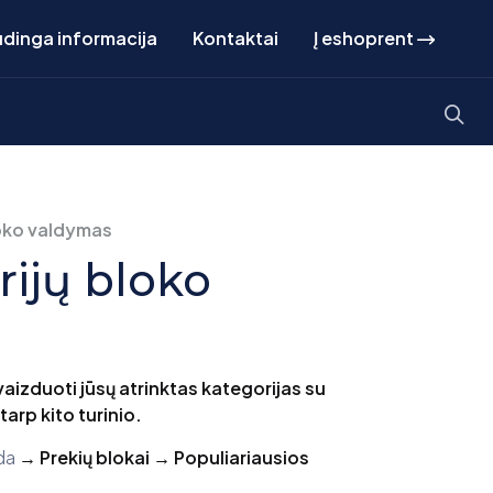
dinga informacija
Kontaktai
Į eshoprent
loko valdymas
rijų bloko
vaizduoti jūsų atrinktas kategorijas su
tarp kito turinio.
zda
→ Prekių blokai → Populiariausios