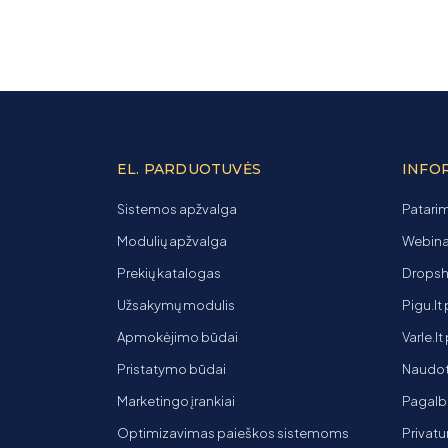
EL. PARDUOTUVĖS
INFO
Sistemos apžvalga
Patarim
Modulių apžvalga
Webinar
Prekių katalogas
Dropsh
Užsakymų modulis
Pigu.lt
Apmokėjimo būdai
Varle.l
Pristatymo būdai
Naudot
Marketingo įrankiai
Pagalb
Optimizavimas paieškos sistemoms
Privatu