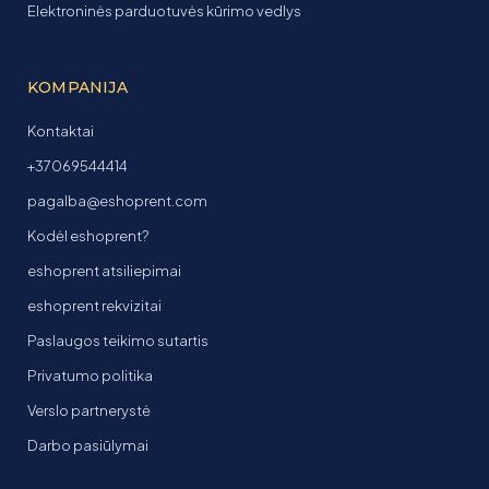
Elektroninės parduotuvės kūrimo vedlys
KOMPANIJA
Kontaktai
+37069544414
pagalba@eshoprent.com
Kodėl eshoprent?
eshoprent atsiliepimai
eshoprent rekvizitai
Paslaugos teikimo sutartis
Privatumo politika
Verslo partnerystė
Darbo pasiūlymai