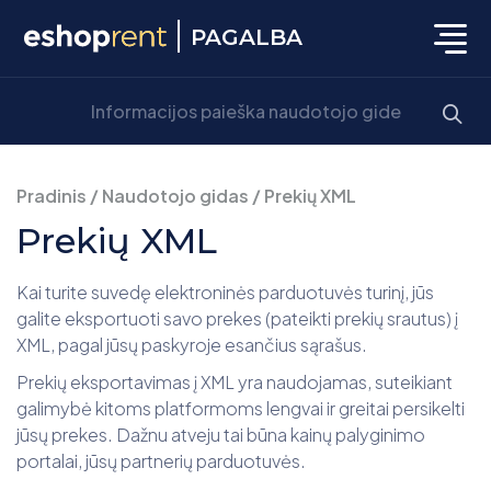
PAGALBA
Pradinis
/
Naudotojo gidas
/
Prekių XML
Prekių XML
Kai turite suvedę elektroninės parduotuvės turinį, jūs
galite eksportuoti savo prekes (pateikti prekių srautus) į
XML, pagal jūsų paskyroje esančius sąrašus.
Prekių eksportavimas į XML yra naudojamas, suteikiant
galimybė kitoms platformoms lengvai ir greitai persikelti
jūsų prekes. Dažnu atveju tai būna kainų palyginimo
portalai, jūsų partnerių parduotuvės.