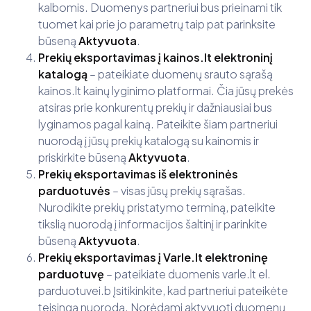
kalbomis. Duomenys partneriui bus prieinami tik
tuomet kai prie jo parametrų taip pat parinksite
būseną
Aktyvuota
.
Prekių eksportavimas į kainos.lt elektroninį
katalogą
– pateikiate duomenų srauto sąrašą
kainos.lt kainų lyginimo platformai. Čia jūsų prekės
atsiras prie konkurentų prekių ir dažniausiai bus
lyginamos pagal kainą. Pateikite šiam partneriui
nuorodą į jūsų prekių katalogą su kainomis ir
priskirkite būseną
Aktyvuota
.
Prekių eksportavimas iš elektroninės
parduotuvės
– visas jūsų prekių sąrašas.
Nurodikite prekių pristatymo terminą, pateikite
tikslią nuorodą į informacijos šaltinį ir parinkite
būseną
Aktyvuota
.
Prekių eksportavimas į Varle.lt elektroninę
parduotuvę
– pateikiate duomenis varle.lt el.
parduotuvei.b Įsitikinkite, kad partneriui pateikėte
teisingą nuorodą. Norėdami aktyvuoti duomenų