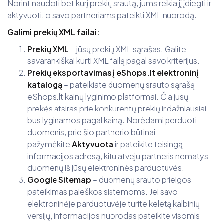
Norint naudoti bet kurį prekių srautą, jums reikia jį įdiegti ir
aktyvuoti, o savo partneriams pateikti XML nuorodą.
Galimi prekių XML failai:
Prekių XML
– jūsų prekių XML sąrašas. Galite
savarankiškai kurti XML failą pagal savo kriterijus.
Prekių eksportavimas į eShops.lt elektroninį
katalogą
– pateikiate duomenų srauto sąrašą
eShops.lt kainų lyginimo platformai. Čia jūsų
prekės atsiras prie konkurentų prekių ir dažniausiai
bus lyginamos pagal kainą. Norėdami perduoti
duomenis, prie šio partnerio būtinai
pažymėkite
Aktyvuota
ir pateikite teisingą
informacijos adresą, kitu atveju partneris nematys
duomenų iš jūsų elektroninės parduotuvės.
Google Sitemap
– duomenų srauto prieigos
pateikimas paieškos sistemoms. Jei savo
elektroninėje parduotuvėje turite keletą kalbinių
versijų, informacijos nuorodas pateikite visomis