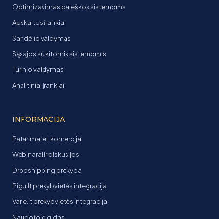
Optimizavimas paieškos sistemoms
Apskaitos įrankiai
Sandėlio valdymas
Sąsajos su kitomis sistemomis
Turinio valdymas
Analitiniai įrankiai
INFORMACIJA
Patarimai el. komercijai
Webinarai ir diskusijos
Dropshipping prekyba
Pigu.lt prekybvietės integracija
Varle.lt prekybvietės integracija
Naudotojo gidas