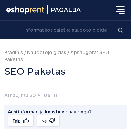
PAGALBA
Pradinis
/
Naudotojo gidas
/
Apsaugota: SEO
Paketas
SEO Paketas
Atnaujinta 2019-06-11
Ar ši informacija Jums buvo naudinga?
Taip
Ne