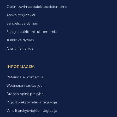
Optimizavimas paieškos sistemoms
Apskaitos įrankiai
Sandėlio valdymas
Sąsajos su kitomis sistemomis
Turinio valdymas
Analitiniai įrankiai
INFORMACIJA
Patarimai el. komercijai
Webinarai ir diskusijos
Dropshipping prekyba
Pigu.lt prekybvietės integracija
Varle.lt prekybvietės integracija