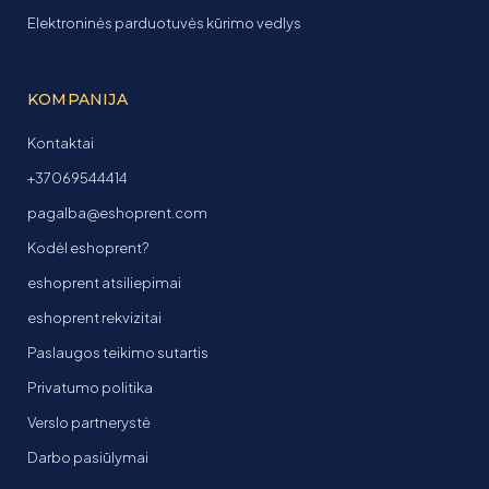
Elektroninės parduotuvės kūrimo vedlys
KOMPANIJA
Kontaktai
+37069544414
pagalba@eshoprent.com
Kodėl eshoprent?
eshoprent atsiliepimai
eshoprent rekvizitai
Paslaugos teikimo sutartis
Privatumo politika
Verslo partnerystė
Darbo pasiūlymai