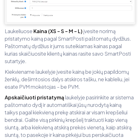
Laukeliuose
Kaina (XS – S – M – L)
įvesite norimą
pristatymo kainą pagal SmartPosti paštomatų dydžius.
Paštomatų dydžius ir jums suteikiamas kainas pagal
kurias skaičiuosite klientų kainas rasite savo SmartPosti
sutartyje.
Kiekviename laukelyje įvesite kainą be jokių papildomų
ženklų, dešimtosios dalys atskiros tašku, ne kableliu, jei
esate PVM mokėtojas – be PVM.
Apskaičiuoti pristatymą
laukelyje pasirinkite ar sistema
paštomato dydį ir automatiškai jūsų nurodytą kainą
taikys pagal kiekvieną prekę atskirai ar visam krepšeliui
bendrai. Galite visą pirkinių krepšelį traktuoti kaip vieną
siuntą, arba kiekvieną atskirą prekės vienetą, kaip atskirą
siuntą, to pasekoje ir kaina pirkėjui bus perskaičiuota