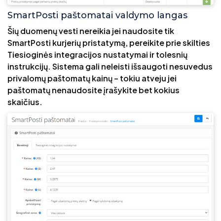
SmartPosti paštomatai valdymo langas
Šių duomenų vesti nereikia jei naudosite tik
SmartPosti kurjerių pristatymą, pereikite prie skilties
Tiesioginės integracijos nustatymai ir tolesnių
instrukcijų. Sistema gali neleisti išsaugoti nesuvedus
privalomų paštomatų kainų – tokiu atveju jei
paštomatų nenaudosite įrašykite bet kokius
skaičius.