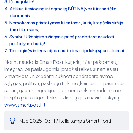
Išsaugokite!
Atlikus tiesioginę integraciją BŪTINA įvesti ir sandėlio
duomenis
Nemokamas pristatymas klientams, kurių krepšelis viršija
tam tikrą sumą
Svarbu! Užbaigimo žingsnis prieš pradedant naudoti
pristatymo būdą!
Tiesioginės integracijos naudojimas lipdukų spausdinimui
Norint naudotis SmartPosti kurjerių ir / ar paštomatų
integracijos paslaugomis, pradžiai reikės sutarties su
SmartPosti. Norėdami sužinoti bendradarbiavimo
sąlygas, politiką, paslaugų teikimo įkainius bei pasirašius
sutartį gauti integracijos duomenis rekomenduojame
kreiptis į paslaugos teikėjo klientų aptarnavimo skyrių:
www.smartposti.lt
Nuo 2025-03-19 Itella tampa SmartPosti