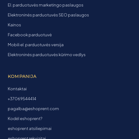
El. parduotuvės marketingo paslaugos
Elektroninės parduotuvės SEO paslaugos
Kainos
Facebook parduotuvė
Mobili el. parduotuvės versija
Elektroninės parduotuvės kūrimo vedlys
KOMPANIJA
Kontaktai
+37069544414
pagalba@eshoprent.com
Kodėl eshoprent?
eshoprent atsiliepimai
eshoprent rekvizitai