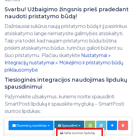
Svarbu! Užbaigimo žingsnis prieš pradedant
naudoti pristatymo būdą!
Dažniausiai sukūrus naują pristatymo būdą ir jį pasirinkus
atsiskaitymo lange nematysite galimybės atsiskaityti.
Taip yra todėl, kad naujam pristatymo būdui būtina
priskirti atsiskaitymo būdus, turinčius galioti būtent su
šiuo pristatymu. Plačiau skaitykite
Nustatymai >
Integracijų nustatymai > Mokėjimo ir pristatymo būdų
priklausomybė
Tiesioginės integracijos naudojimas lipdukų
spausdinimui
Pažymėkite užsakymus, kuriems norite spausdinti
SmartPosti lipduką ir spauskite mygtuką – SmartPosti
siuntos lipdukas: