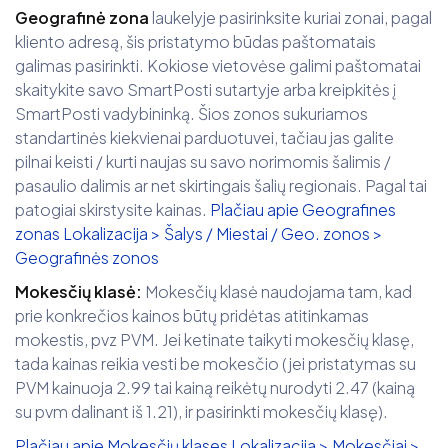
Geografinė zona
laukelyje pasirinksite kuriai zonai, pagal
kliento adresą, šis pristatymo būdas paštomatais
galimas pasirinkti. Kokiose vietovėse galimi paštomatai
skaitykite savo SmartPosti sutartyje arba kreipkitės į
SmartPosti vadybininką. Šios zonos sukuriamos
standartinės kiekvienai parduotuvei, tačiau jas galite
pilnai keisti / kurti naujas su savo norimomis šalimis /
pasaulio dalimis ar net skirtingais šalių regionais. Pagal tai
patogiai skirstysite kainas.
Plačiau apie Geografines
zonas Lokalizacija > Šalys / Miestai / Geo. zonos >
Geografinės zonos
Mokesčių klasė:
Mokesčių klasė naudojama tam, kad
prie konkrečios kainos būtų pridėtas atitinkamas
mokestis, pvz PVM. Jei ketinate taikyti mokesčių klasę,
tada kainas reikia vesti be mokesčio (jei pristatymas su
PVM kainuoja 2.99 tai kainą reikėtų nurodyti 2.47 (kainą
su pvm dalinant iš 1.21), ir pasirinkti mokesčių klasę).
Plačiau apie Mokesčių klases Lokalizacija > Mokesčiai >