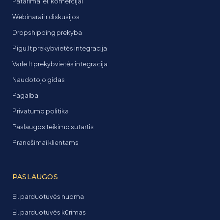
Patarimai el. komercijai
Webinarai ir diskusijos
Dropshipping prekyba
Pigu.lt prekybvietės integracija
Varle.lt prekybvietės integracija
Naudotojo gidas
Pagalba
Privatumo politika
Paslaugos teikimo sutartis
Pranešimai klientams
PASLAUGOS
El. parduotuvės nuoma
El. parduotuvės kūrimas