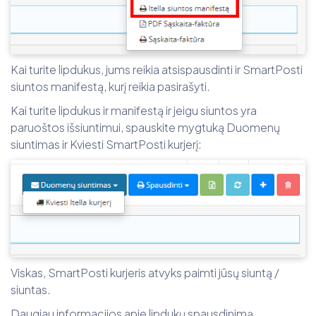
Kai turite lipdukus, jums reikia atsispausdinti ir SmartPosti
siuntos manifestą, kurį reikia pasirašyti.
Kai turite lipdukus ir manifestą ir jeigu siuntos yra
paruoštos išsiuntimui, spauskite mygtuką Duomenų
siuntimas ir Kviesti SmartPosti kurjerį:
Viskas, SmartPosti kurjeris atvyks paimti jūsų siuntą /
siuntas.
Daugiau informacijos apie lipdukų spausdinimą