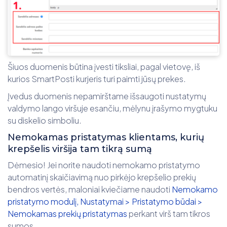
Šiuos duomenis būtina įvesti tiksliai, pagal vietovę, iš
kurios SmartPosti kurjeris turi paimti jūsų prekes.
Įvedus duomenis nepamirštame išsaugoti nustatymų
valdymo lango viršuje esančiu, mėlynu įrašymo mygtuku
su diskelio simboliu.
Nemokamas pristatymas klientams, kurių
krepšelis viršija tam tikrą sumą
Dėmesio! Jei norite naudoti nemokamo pristatymo
automatinį skaičiavimą nuo pirkėjo krepšelio prekių
bendros vertės, maloniai kviečiame naudoti
Nemokamo
pristatymo modulį, Nustatymai > Pristatymo būdai >
Nemokamas prekių pristatymas
perkant virš tam tikros
sumos