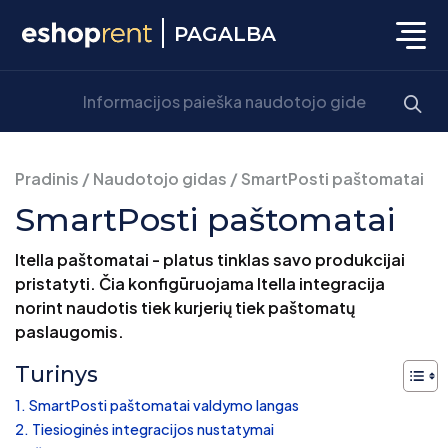
PAGALBA
Pradinis
/
Naudotojo gidas
/
SmartPosti paštomatai
SmartPosti paštomatai
Itella paštomatai - platus tinklas savo produkcijai
pristatyti. Čia konfigūruojama Itella integracija
norint naudotis tiek kurjerių tiek paštomatų
paslaugomis.
Turinys
SmartPosti paštomatai valdymo langas
Tiesioginės integracijos nustatymai