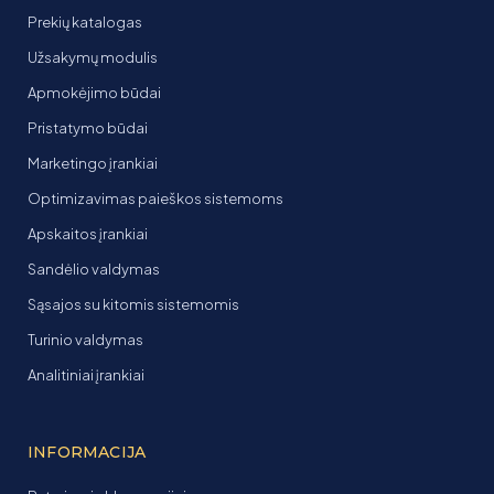
Prekių katalogas
Užsakymų modulis
Apmokėjimo būdai
Pristatymo būdai
Marketingo įrankiai
Optimizavimas paieškos sistemoms
Apskaitos įrankiai
Sandėlio valdymas
Sąsajos su kitomis sistemomis
Turinio valdymas
Analitiniai įrankiai
INFORMACIJA