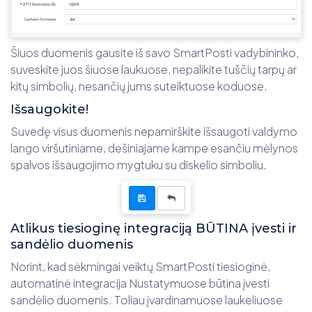
Šiuos duomenis gausite iš savo SmartPosti vadybininko,
suveskite juos šiuose laukuose, nepalikite tuščių tarpų ar
kitų simbolių, nesančių jums suteiktuose koduose.
Išsaugokite!
Suvedę visus duomenis nepamirškite išsaugoti valdymo
lango viršutiniame, dešiniajame kampe esančiu mėlynos
spalvos išsaugojimo mygtuku su diskelio simboliu.
Atlikus tiesioginę integraciją BŪTINA įvesti ir
sandėlio duomenis
Norint, kad sėkmingai veiktų SmartPosti tiesioginė,
automatinė integracija Nustatymuose būtina įvesti
sandėlio duomenis. Toliau įvardinamuose laukeliuose