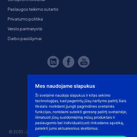
Paslaugos teikimo sutartis
Privatumo politika
Verslo partnerystė
Darbo pasiūlymai
Mes naudojame slapukus
Ši svetainė naudoja slapukus ir kitas sekimo
technologijas, kad pagerintų jūsų naršymo patirtį šiais
tikslais:
norėdami įjungti pagrindines svetainės
funkcijas
,
norėdami suteikti geresnę patirtį svetainėje
,
išmatuoti jūsų susidomėjimą mūsų produktais ir
paslaugomis bei individualizuoti rinkodaros sąveiką
,
pateikti jums aktualesnius skelbimus
.
© 2010 - 2026 eshoprent prekinis ženklas saugomas. Kopijuoti