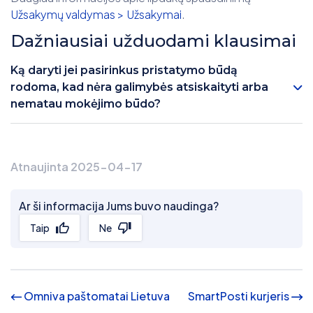
Užsakymų valdymas > Užsakymai
.
Dažniausiai užduodami klausimai
Ką daryti jei pasirinkus pristatymo būdą
rodoma, kad nėra galimybės atsiskaityti arba
nematau mokėjimo būdo?
Atnaujinta 2025-04-17
Ar ši informacija Jums buvo naudinga?
Taip
Ne
Omniva paštomatai Lietuva
SmartPosti kurjeris