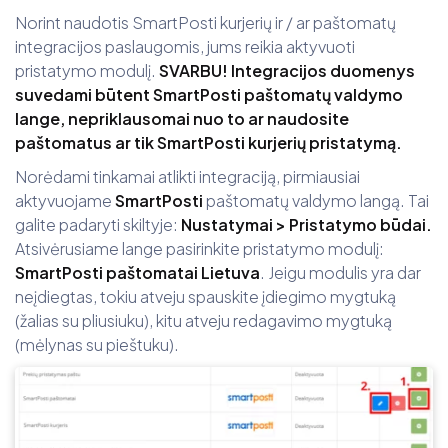
Norint naudotis SmartPosti kurjerių ir / ar paštomatų
integracijos paslaugomis, jums reikia aktyvuoti
pristatymo modulį.
SVARBU! Integracijos duomenys
suvedami būtent SmartPosti paštomatų valdymo
lange, nepriklausomai nuo to ar naudosite
paštomatus ar tik SmartPosti kurjerių pristatymą.
Norėdami tinkamai atlikti integraciją, pirmiausiai
aktyvuojame
SmartPosti
paštomatų valdymo langą. Tai
galite padaryti skiltyje:
Nustatymai
> Pristatymo būdai.
Atsivėrusiame lange pasirinkite pristatymo modulį:
SmartPosti paštomatai Lietuva
. Jeigu modulis yra dar
neįdiegtas, tokiu atveju spauskite įdiegimo mygtuką
(žalias su pliusiuku), kitu atveju redagavimo mygtuką
(mėlynas su pieštuku).