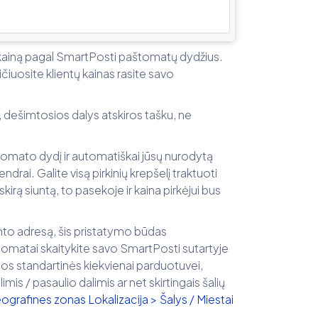
 kainą pagal SmartPosti paštomatų dydžius.
čiuosite klientų kainas rasite savo
, dešimtosios dalys atskiros tašku, ne
štomato dydį ir automatiškai jūsų nurodytą
ndrai. Galite visą pirkinių krepšelį traktuoti
kirą siuntą, to pasekoje ir kaina pirkėjui bus
iento adresą, šis pristatymo būdas
tomatai skaitykite savo SmartPosti sutartyje
os standartinės kiekvienai parduotuvei,
limis / pasaulio dalimis ar net skirtingais šalių
ografines zonas Lokalizacija > Šalys / Miestai