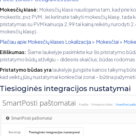
Mokesčių klasė:
Mokesčių klasė naudojama tam, kad prie kon
mokestis, pvz PVM. Jei ketinate taikyti mokesčių klasę, tada k
pristatymas su PVM kainuoja 2.99 tai kainą reikėtų nurodyti 2.47 
mokesčių klasę).
Plačiau apie Mokesčių klases Lokalizacija > Mokesčiai > Moke
Eiliškumas:
Šiame laukelyje pasirinkite kur šis pristatymo b
pristatymo būdų atžvilgiu – didesnis skaičius, būdas rodomas 
Pristatymo būdas yra
laukelyje įjungsite kainos taikymą būt
kad veiktų jūsų nustatymai konkrečiai zonai – būtina pažymėt
Tiesioginės integracijos nustatymai