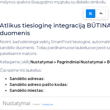
mėlynos spalvos išsaugojimo mygtuku su diskelio simboliu.
Atlikus tiesioginę integraciją BŪTINA 
duomenis
Norint, kad sėkmingai veiktų SmartPosti tiesioginė, automati
sandėlio duomenis. Toliau įvardinamuose laukeliuose įvesti
pateikiami ir matomi.
Keliaujame į skiltį
Nustatymai > Pagrindiniai Nustatymai > B
Čia rasime tris laukelius:
Sandėlio adresas:
Sandėlio adreso pašto kodas:
Sandėlio miestas: