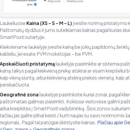
Laukeliuose
Kaina (XS – S – M – L)
įvesite norimą pristatymo
Paštomatų dydžius ir jums suteikiamas kainas pagal kurias skai
SmartPosti sutartyje.
Kiekviename laukelyje įvesite kainą be jokių papildomų ženklų
kableliu, jei esate PVM mokėtojas – be PVM.
Apskaičiuoti pristatymą
laukelyje pasirinkite ar sistema pa
kainą taikys pagal kiekvieną prekę atskirai ar visam krepšeliui be
kaip vieną siuntą, arba kiekvieną atskirą prekės vienetą, kaip ats
perskaičiuota
Geografinė zona
laukelyje pasirinksite kuriai zonai, pagal kl
paštomatais galimas pasirinkti. Kokiose vietovėse galimi paš
arba kreipkitės į SmartPosti vadybininką. Šios zonos sukuriam
tačiau jas galite pilnai keisti / kurti naujas su savo norimomis ša
regionais. Pagal tai patogiai skirstysite kainas.
Plačiau apie Ge
/ Geo. zonos > Geografinės zonos