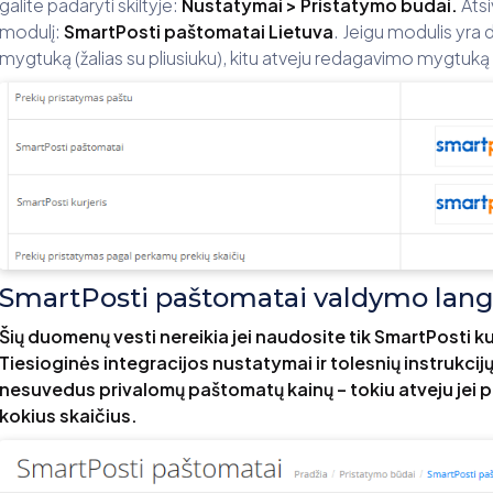
galite padaryti skiltyje:
Nustatymai
> Pristatymo būdai.
Atsi
modulį:
SmartPosti paštomatai Lietuva
. Jeigu modulis yra 
mygtuką (žalias su pliusiuku), kitu atveju redagavimo mygtuką
SmartPosti paštomatai valdymo lan
Šių duomenų vesti nereikia jei naudosite tik SmartPosti kur
Tiesioginės integracijos nustatymai ir tolesnių instrukcijų
nesuvedus privalomų paštomatų kainų – tokiu atveju jei 
kokius skaičius.