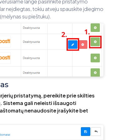
vėrusiame lange pasirinkite pristatymo
dar neįdiegtas, tokiu atveju spauskite įdiegimo
 (mėlynas su pieštuku).
gas
jerių pristatymą, pereikite prie skilties
. Sistema gali neleisti išsaugoti
paštomatų nenaudosite įrašykite bet