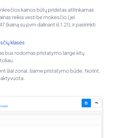
krečios kainos būtų pridėtas atitinkamas
ainas reikia vesti be mokesčio (jei
(kainą su pvm dalinant iš 1.21), ir pasirinkti
sčių klasės
ūdas bus rodomas pristatymo lange kitų
toliau.
ent šiai zonai, šiame pristatymo būde. Norint,
i aktyvuota.