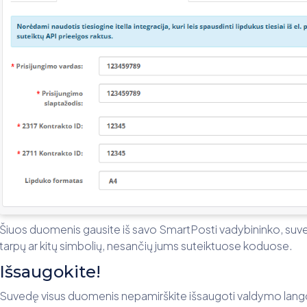
Šiuos duomenis gausite iš savo SmartPosti vadybininko, suves
tarpų ar kitų simbolių, nesančių jums suteiktuose koduose.
Išsaugokite!
Suvedę visus duomenis nepamirškite išsaugoti valdymo lang