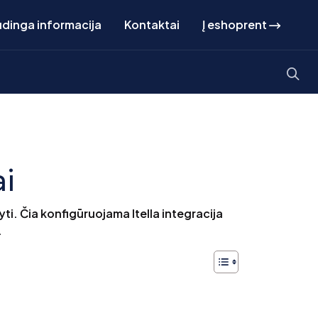
dinga informacija
Kontaktai
Į eshoprent
i
yti. Čia konfigūruojama Itella integracija
.