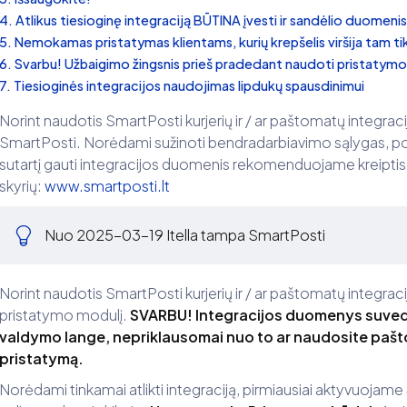
Atlikus tiesioginę integraciją BŪTINA įvesti ir sandėlio duomenis
Nemokamas pristatymas klientams, kurių krepšelis viršija tam t
Svarbu! Užbaigimo žingsnis prieš pradedant naudoti pristatym
Tiesioginės integracijos naudojimas lipdukų spausdinimui
Norint naudotis SmartPosti kurjerių ir / ar paštomatų integraci
SmartPosti. Norėdami sužinoti bendradarbiavimo sąlygas, polit
sutartį gauti integracijos duomenis rekomenduojame kreiptis 
skyrių:
www.smartposti.lt
Nuo 2025-03-19 Itella tampa SmartPosti
Norint naudotis SmartPosti kurjerių ir / ar paštomatų integrac
pristatymo modulį.
SVARBU! Integracijos duomenys suved
valdymo lange, nepriklausomai nuo to ar naudosite pašto
pristatymą.
Norėdami tinkamai atlikti integraciją, pirmiausiai aktyvuojame