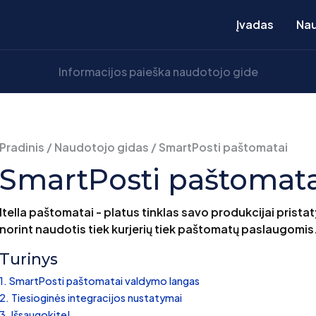
Įvadas
Nau
Pradinis
/
Naudotojo gidas
/
SmartPosti paštomatai
SmartPosti paštomata
Itella paštomatai - platus tinklas savo produkcijai pristat
norint naudotis tiek kurjerių tiek paštomatų paslaugomis
Turinys
SmartPosti paštomatai valdymo langas
Tiesioginės integracijos nustatymai
Išsaugokite!