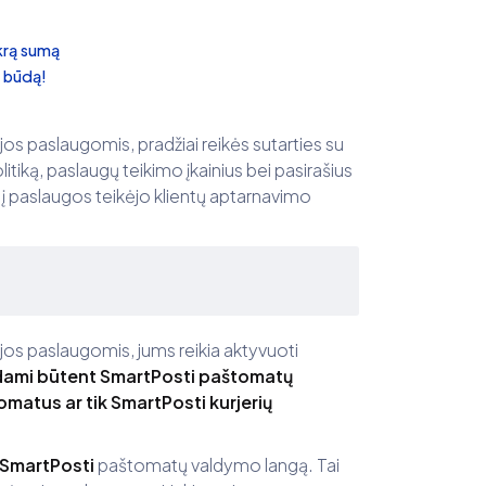
ikrą sumą
o būdą!
jos paslaugomis, pradžiai reikės sutarties su
iką, paslaugų teikimo įkainius bei pasirašius
į paslaugos teikėjo klientų aptarnavimo
ijos paslaugomis, jums reikia aktyvuoti
ami būtent SmartPosti paštomatų
matus ar tik SmartPosti kurjerių
SmartPosti
paštomatų valdymo langą. Tai