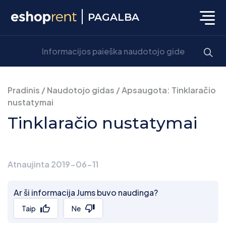
PAGALBA
Pradinis
/
Naudotojo gidas
/
Apsaugota: Tinklaračio
nustatymai
Tinklaračio nustatymai
Atnaujinta 2019-06-11
Ar ši informacija Jums buvo naudinga?
Taip
Ne