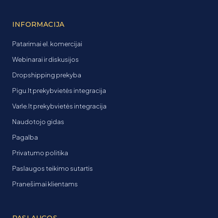
INFORMACIJA
Patarimai el. komercijai
Webinarai ir diskusijos
Dropshipping prekyba
Pigu.lt prekybvietės integracija
Varle.lt prekybvietės integracija
Naudotojo gidas
Pagalba
Privatumo politika
Paslaugos teikimo sutartis
Pranešimai klientams
PASLAUGOS