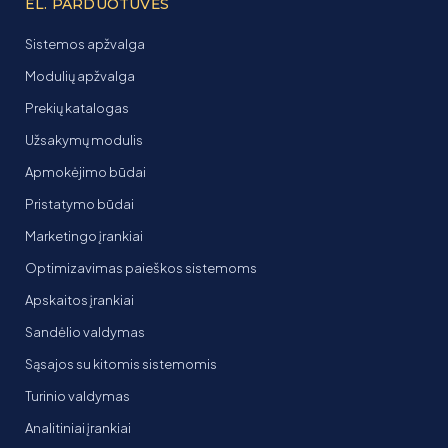
EL. PARDUOTUVĖS
Sistemos apžvalga
Modulių apžvalga
Prekių katalogas
Užsakymų modulis
Apmokėjimo būdai
Pristatymo būdai
Marketingo įrankiai
Optimizavimas paieškos sistemoms
Apskaitos įrankiai
Sandėlio valdymas
Sąsajos su kitomis sistemomis
Turinio valdymas
Analitiniai įrankiai