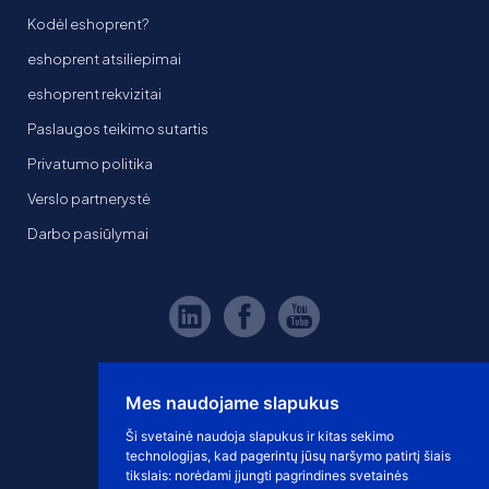
Kodėl eshoprent?
eshoprent atsiliepimai
eshoprent rekvizitai
Paslaugos teikimo sutartis
Privatumo politika
Verslo partnerystė
Darbo pasiūlymai
Mes naudojame slapukus
Ši svetainė naudoja slapukus ir kitas sekimo
technologijas, kad pagerintų jūsų naršymo patirtį šiais
tikslais:
norėdami įjungti pagrindines svetainės