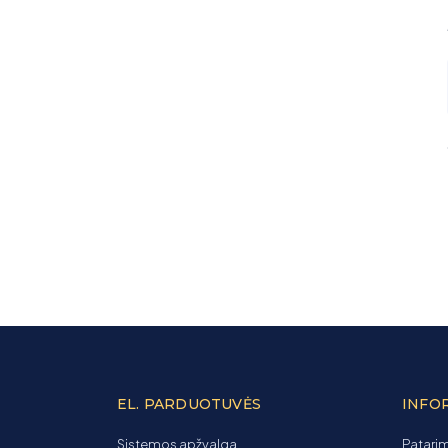
EL. PARDUOTUVĖS
INFO
Sistemos apžvalga
Patarim