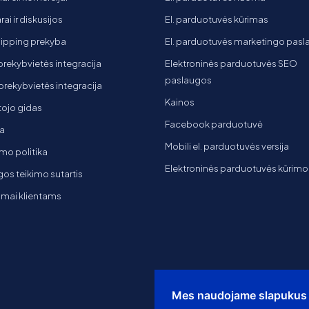
ai ir diskusijos
El. parduotuvės kūrimas
ipping prekyba
El. parduotuvės marketingo pas
 prekybvietės integracija
Elektroninės parduotuvės SEO
paslaugos
t prekybvietės integracija
Kainos
ojo gidas
Facebook parduotuvė
a
Mobili el. parduotuvės versija
mo politika
Elektroninės parduotuvės kūrimo
os teikimo sutartis
imai klientams
Mes naudojame slapukus