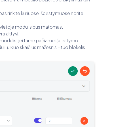
pasirinkite kuriuose išdėstymuose norite
io vietoje modulis bus matomas.
ra aktyvi.
as modulis, jei tame pačiame išdėstymo
dulių. Kuo skaičius mažesnis – tuo blokelis