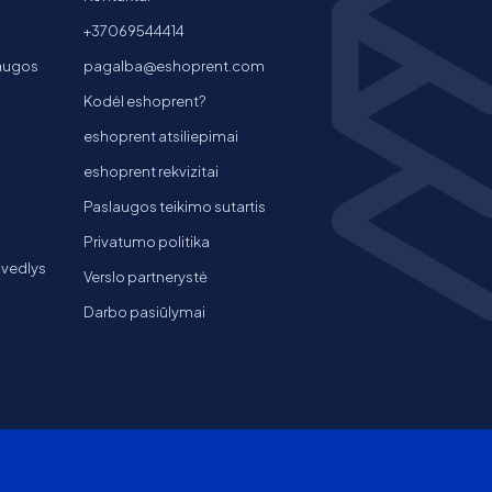
+37069544414
laugos
pagalba@eshoprent.com
Kodėl eshoprent?
eshoprent atsiliepimai
eshoprent rekvizitai
Paslaugos teikimo sutartis
Privatumo politika
 vedlys
Verslo partnerystė
Darbo pasiūlymai