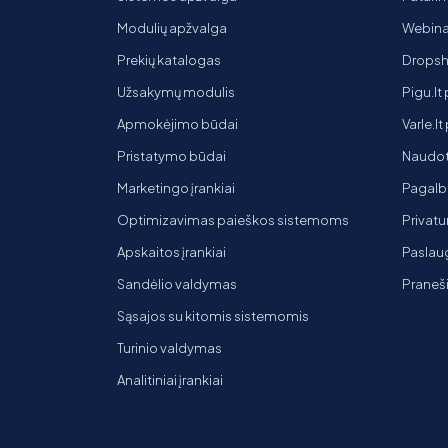
Modulių apžvalga
Webinar
Prekių katalogas
Dropsh
Užsakymų modulis
Pigu.lt
Apmokėjimo būdai
Varle.l
Pristatymo būdai
Naudot
Marketingo įrankiai
Pagalb
Optimizavimas paieškos sistemoms
Privatu
Apskaitos įrankiai
Paslaug
Sandėlio valdymas
Praneš
Sąsajos su kitomis sistemomis
Turinio valdymas
Analitiniai įrankiai