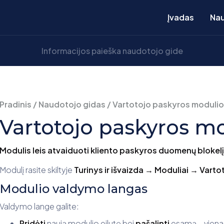
Įvadas
Nau
Pradinis
/
Naudotojo gidas
/
Vartotojo paskyros moduli
Vartotojo paskyros m
Modulis leis atvaiduoti kliento paskyros duomenų blokelį
Modulį rasite skiltyje
Turinys ir išvaizda → Moduliai → Vart
Modulio valdymo langas
Valdymo lange galite:
Pridėti
naują modulio eilutę bei
pašalinti
esamą – viena 