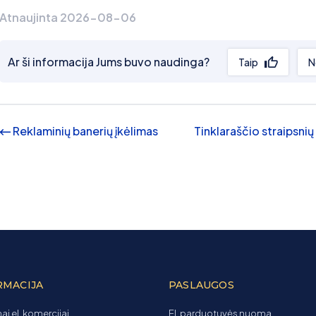
Atnaujinta 2026-08-06
Ar ši informacija Jums buvo naudinga?
Taip
N
Reklaminių banerių įkėlimas
Tinklaraščio straipsn
RMACIJA
PASLAUGOS
ai el. komercijai
El. parduotuvės nuoma