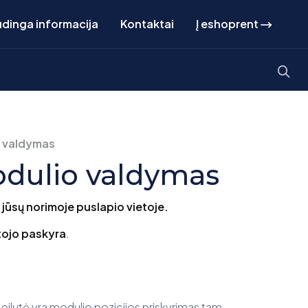
dinga informacija
Kontaktai
Į eshoprent
o valdymas
odulio valdymas
 jūsų norimoje puslapio vietoje.
otojo paskyra
.
eilutė yra modulio pozicijos priskyrimas tam