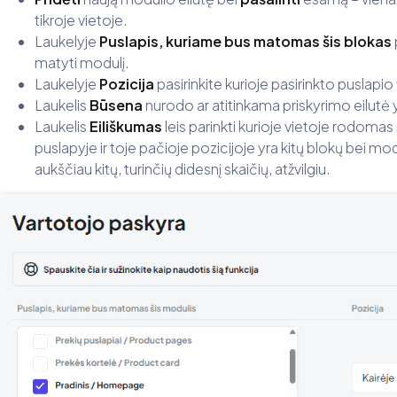
tikroje vietoje.
Laukelyje
Puslapis, kuriame bus matomas šis blokas
matyti modulį.
Laukelyje
Pozicija
pasirinkite kurioje pasirinkto puslap
Laukelis
Būsena
nurodo ar atitinkama priskyrimo eilutė y
Laukelis
Eiliškumas
leis parinkti kurioje vietoje rodom
puslapyje ir toje pačioje pozicijoje yra kitų blokų bei mo
aukščiau kitų, turinčių didesnį skaičių, atžvilgiu.