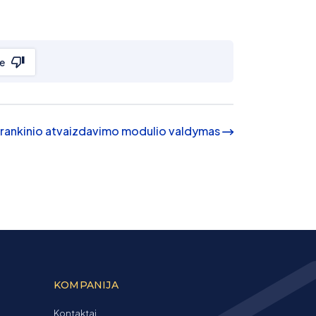
e
ių rankinio atvaizdavimo modulio valdymas
KOMPANIJA
Kontaktai