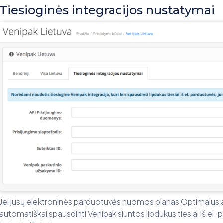
Tiesioginės integracijos nustatymai
Jei jūsų elektroninės parduotuvės nuomos planas Optimalus ar
automatiškai spausdinti Venipak siuntos lipdukus tiesiai iš el.