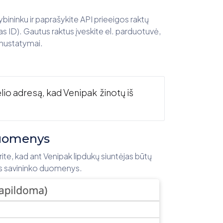
ybininku ir paprašykite API prieeigos raktų
s ID). Gautus raktus įveskite el. parduotuvė,
 nustatymai.
ėlio adresą, kad Venipak žinotų iš
duomenys
orite, kad ant Venipak lipdukų siuntėjas būtų
nės savininko duomenys.