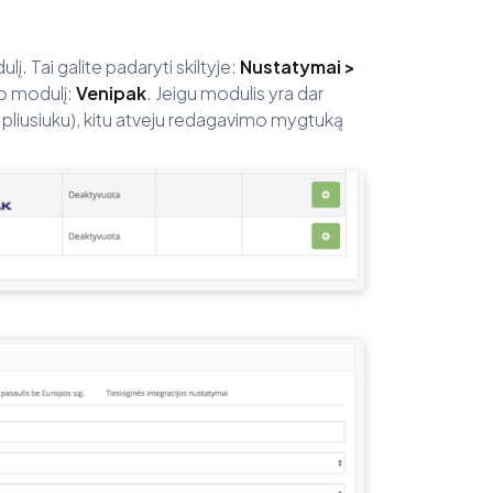
į. Tai galite padaryti skiltyje:
Nustatymai
>
mo modulį:
Venipak
. Jeigu modulis yra dar
u pliusiuku), kitu atveju redagavimo mygtuką