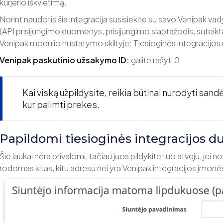
kurjerio iškvietimą.
Norint naudotis šia integracija susisiekite su savo Venipak vad
(API prisijungimo duomenys, prisijungimo slaptažodis, suteikta
Venipak modulio nustatymo skiltyje: Tiesioginės integracijos
Venipak paskutinio užsakymo ID:
galite rašyti 0
Kai viską užpildysite, reikia būtinai nurodyti sand
kur paiimti prekes.
Papildomi tiesioginės integracijos 
Šie laukai nėra privalomi, tačiau juos pildykite tuo atveju, jei n
rodomas kitas, kitu adresu nei yra Venipak integracijos įmo