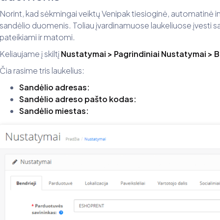
Norint, kad sėkmingai veiktų Venipak tiesioginė, automatinė i
sandėlio duomenis. Toliau įvardinamuose laukeliuose įvesti
pateikiami ir matomi.
Keliaujame į skiltį
Nustatymai > Pagrindiniai Nustatymai > B
Čia rasime tris laukelius:
Sandėlio adresas:
Sandėlio adreso pašto kodas:
Sandėlio miestas: