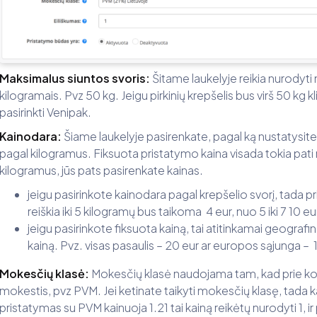
Maksimalus siuntos svoris:
Šitame laukelyje reikia nurodyti
kilogramais. Pvz 50 kg. Jeigu pirkinių krepšelis bus virš 50 k
pasirinkti Venipak.
Kainodara:
Šiame laukelyje pasirenkate, pagal ką nustatysite k
pagal kilogramus. Fiksuota pristatymo kaina visada tokia pati n
kilogramus, jūs pats pasirenkate kainas.
jeigu pasirinkote kainodara pagal krepšelio svorį, tada pri
reiškia iki 5 kilogramų bus taikoma 4 eur, nuo 5 iki 7 10 eur 
jeigu pasirinkote fiksuota kainą, tai atitinkamai geografi
kainą. Pvz. visas pasaulis – 20 eur ar europos sąjunga – 
Mokesčių klasė:
Mokesčių klasė naudojama tam, kad prie kon
mokestis, pvz PVM. Jei ketinate taikyti mokesčių klasę, tada k
pristatymas su PVM kainuoja 1.21 tai kainą reikėtų nurodyti 1, ir