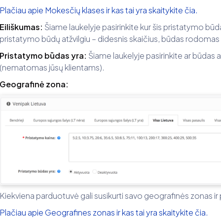
Plačiau apie Mokesčių klases ir kas tai yra skaitykite čia.
Eiliškumas:
Šiame laukelyje pasirinkite kur šis pristatymo b
pristatymo būdų atžvilgiu – didesnis skaičius, būdas rodomas 
Pristatymo būdas yra:
Šiame laukelyje pasirinkite ar būdas 
(nematomas jūsų klientams).
Geografinė zona:
Kiekviena parduotuvė gali susikurti savo geografinės zonas ir 
Plačiau apie Geografines zonas ir kas tai yra skaitykite čia.