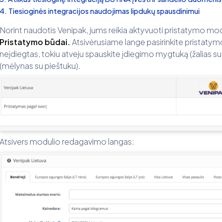
Tiesioginės integracijos naudojimas lipdukų spausdinimui
Norint naudotis Venipak, jums reikia aktyvuoti pristatymo modul
Pristatymo būdai.
Atsivėrusiame lange pasirinkite pristaty
neįdiegtas, tokiu atveju spauskite įdiegimo mygtuką (žalias s
(mėlynas su pieštuku).
Atsivers modulio redagavimo langas: