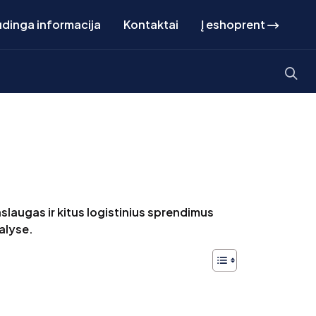
dinga informacija
Kontaktai
Į eshoprent
slaugas ir kitus logistinius sprendimus
šalyse.