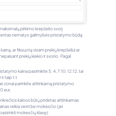
 maksimalų pirkimo krepšelio svorį
g klientas nematys galimybės pristatymo būdą
ainą, ar fiksuotą visam prekių krepšeliui ar
epaisant prekių kiekio ir svorio. Pagal
statymo kaina pasirinkite 5: 4, 7:10, 12:12, tai
ir taip t.t
nei zonai parinkite atitinkamą pristatymo
10 eur.
krečios kainos būtų pridėtas atitinkamas
ainas reikia vesti be mokesčio (jei
 pasirinkti mokesčių klasę).