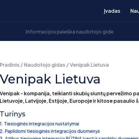
Įvadas
Nau
Pradinis
/
Naudotojo gidas
/
Venipak Lietuva
Venipak Lietuva
Venipak - kompanija, teikianti skubių siuntų pervežimo pa
Lietuvoje, Latvijoje, Estijoje, Europoje ir kitose pasaulio 
Turinys
Tiesioginės integracijos nustatymai
Papildomi tiesioginės integracijos duomenys
Atlikus tiesioginę integraciją BŪTINA įvesti ir sandėlio duomenis