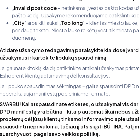
„
Invalid post code
– netinkamai įvestas pašto kodas u
pašto kodą. Užsakyme rekomenduojame patikslinti kod
„
City
“ arba kiti laukai „
Too long
“ – klientas miesto lauke
per daug teksto. Miesto lauke reikėtų vesti tik miesto pa
duomenų.
Atidarę užsakymo redagavimą pataisykite klaidose įvardi
užsakymus ir kartokite lipdukų spausdinimą.
Jei gaunate kitokią klaidą patikrinkite ar tikrai užsakymas prist
Eshoprent klientų aptarnavimą dėl konsultacijos.
Jei lipduko spausdinimas sėkmingas – galite spausdinti DPD ma
nebereikalauja manifestų popieriniame formate.
SVARBU! Kai atspausdinate etiketes, o užsakymai vis da
DPD manifestą yra būtina – kitaip automatiškai nebus užba
problemų dėl jūsų klientų tinkamo informavimo apie užsa
spausdinti neprivaloma, tačiau jį atsisiųsti BŪTINA. Patį ma
suarchyvuoti pagal savo veiklos politiką.