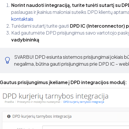
Norint naudoti integraciją, turite turėti sutartį su D
paslaugas ir įkainius maloniai suteiks DPD klientų aptarn
kontaktais
Turėdami sutartį turite gauti
DPD IC (Interconnector) p
Kad gautumėte DPD prisijungimus savo vartotojo paskyrai
vadybininką
SVARBU! DPD esiunta sistemos prisijungimai jokiais būd
negalima, būtina gauti prisijungimus prie DPD IC – we
Gautus prisijungimus įkeliame į DPD integracijos modulį: