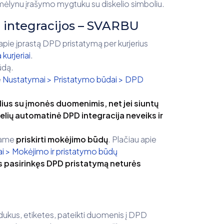
mėlynu įrašymo mygtuku su diskelio simboliu.
 integracijos – SVARBU
pie įprastą DPD pristatymą per kurjerius
kurjeriai
.
ūdą.
e
Nustatymai > Pristatymo būdai > DPD
ius su įmonės duomenimis, net jei siuntų
elių automatinė DPD integracija neveiks ir
tame
priskirti mokėjimo būdų
. Plačiau apie
i > Mokėjimo ir pristatymo būdų
s pasirinkęs DPD pristatymą neturės
pdukus, etiketes, pateikti duomenis į DPD