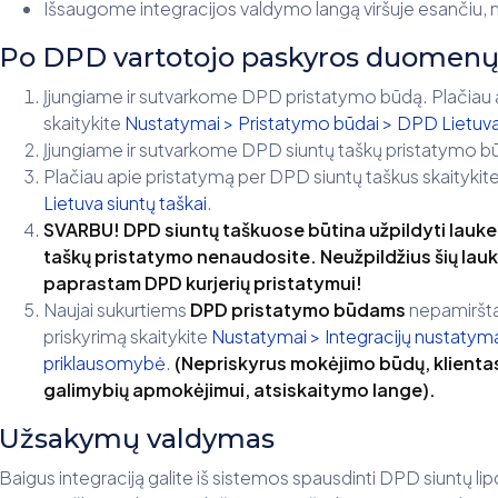
Išsaugome integracijos valdymo langą viršuje esančiu, 
Po DPD vartotojo paskyros duomenų
Įjungiame ir sutvarkome DPD pristatymo būdą. Plačiau a
skaitykite
Nustatymai > Pristatymo būdai > DPD Lietuva 
Įjungiame ir sutvarkome DPD siuntų taškų pristatymo b
Plačiau apie pristatymą per DPD siuntų taškus skaitykit
Lietuva siuntų taškai
.
SVARBU! DPD siuntų taškuose būtina užpildyti laukel
taškų pristatymo nenaudosite. Neužpildžius šių lauk
paprastam DPD kurjerių pristatymui!
Naujai sukurtiems
DPD pristatymo būdams
nepamirš
priskyrimą skaitykite
Nustatymai > Integracijų nustatyma
priklausomybė
.
(Nepriskyrus mokėjimo būdų, klienta
galimybių apmokėjimui, atsiskaitymo lange).
Užsakymų valdymas
Baigus integraciją galite iš sistemos spausdinti DPD siuntų li