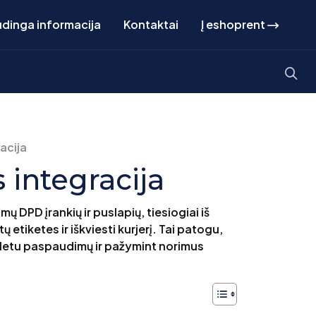
dinga informacija
Kontaktai
Į eshoprent
acija
 integracija
 DPD įrankių ir puslapių, tiesiogiai iš
etiketes ir iškviesti kurjerį. Tai patogu,
keletu paspaudimų ir pažymint norimus