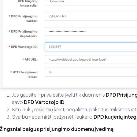
Jūs gausite ir privalėsite įkelti tik duomenis
DPD Prisijun
savo
DPD Vartotojo ID
Kitų laukų reikšmių keisti negalima, pakeitus reikšmes in
Svarbu nepamiršti pažymėti laukelio
DPD kurjerių inte
Žingsniai baigus prisijungimo duomenų įvedimą