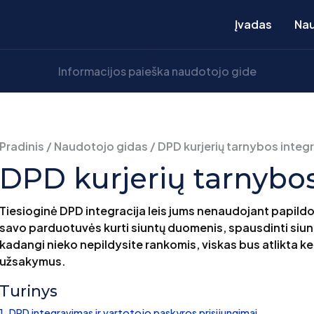
Įvadas
Nau
Pradinis
/
Naudotojo gidas
/
DPD kurjerių tarnybos integr
DPD kurjerių tarnybos
Tiesioginė DPD integracija leis jums nenaudojant papildomų
savo parduotuvės kurti siuntų duomenis, spausdinti siuntų 
kadangi nieko nepildysite rankomis, viskas bus atlikta 
užsakymus.
Turinys
DPD integravimas ir vartotojo paskyros prisijungimai