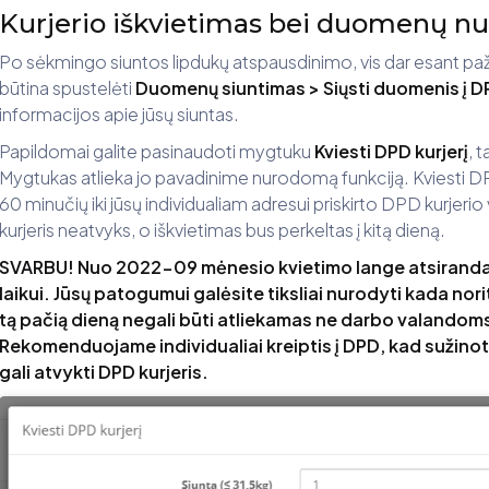
Kurjerio iškvietimas bei duomenų n
Po sėkmingo siuntos lipdukų atspausdinimo, vis dar esant 
būtina spustelėti
Duomenų siuntimas > Siųsti duomenis į D
informacijos apie jūsų siuntas.
Papildomai galite pasinaudoti mygtuku
Kviesti DPD kurjerį
, 
Mygtukas atlieka jo pavadinime nurodomą funkciją. Kviesti DP
60 minučių iki jūsų individualiam adresui priskirto DPD kurjeri
kurjeris neatvyks, o iškvietimas bus perkeltas į kitą dieną.
SVARBU! Nuo 2022-09 mėnesio kvietimo lange atsiranda 
laikui. Jūsų patogumui galėsite tiksliai nurodyti kada norite
tą pačią dieną negali būti atliekamas ne darbo valandoms 
Rekomenduojame individualiai kreiptis į DPD, kad sužinotu
gali atvykti DPD kurjeris.