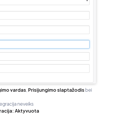
gimo vardas
,
Prisijungimo slaptažodis
bei
tegracija neveiks
gracija: Aktyvuota