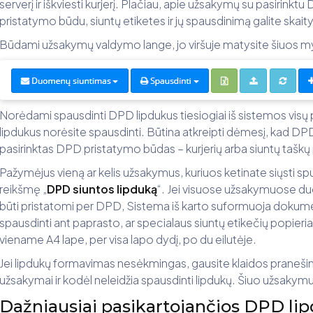
serverį ir iškviesti kurjerį. Plačiau, apie užsakymų su pasirink
pristatymo būdu, siuntų etiketes ir jų spausdinimą galite skaity
Būdami užsakymų valdymo lange, jo viršuje matysite šiuos m
Norėdami spausdinti DPD lipdukus tiesiogiai iš sistemos vis
lipdukus norėsite spausdinti. Būtina atkreipti dėmesį, kad DP
pasirinktas DPD pristatymo būdas – kurjerių arba siuntų taškų
Pažymėjus vieną ar kelis užsakymus, kuriuos ketinate siųsti 
reikšmę „
DPD siuntos lipduką
“. Jei visuose užsakymuose duom
būti pristatomi per DPD, Sistema iš karto suformuoja dokument
spausdinti ant paprasto, ar specialaus siuntų etikečių popieri
viename A4 lape, per visa lapo dydį, po du eilutėje.
Jei lipdukų formavimas nesėkmingas, gausite klaidos pranešim
užsakymai ir kodėl neleidžia spausdinti lipdukų. Šiuo užsakymus
Dažniausiai pasikartojančios DPD li