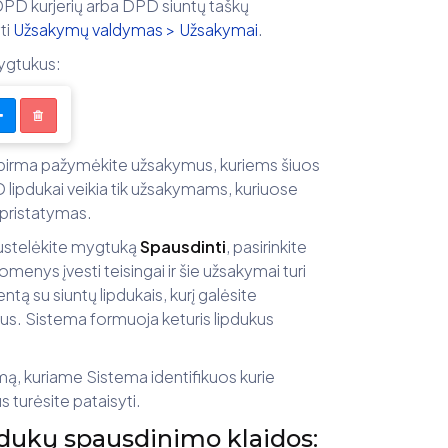
tu DPD kurjerių arba DPD siuntų taškų
ti
Užsakymų valdymas > Užsakymai
.
ygtukus:
ų pirma pažymėkite užsakymus, kuriems šiuos
D lipdukai veikia tik užsakymams, kuriuose
 pristatymas.
spustelėkite mygtuką
Spausdinti
, pasirinkite
enys įvesti teisingai ir šie užsakymai turi
ą su siuntų lipdukais, kurį galėsite
aus. Sistema formuoja keturis lipdukus
ą, kuriame Sistema identifikuos kurie
 turėsite pataisyti.
pdukų spausdinimo klaidos: