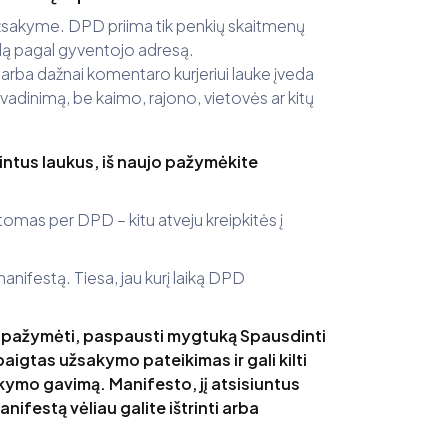
žsakyme. DPD priima tik penkių skaitmenų
ą pagal gyventojo adresą.
, arba dažnai komentaro kurjeriui lauke įveda
vadinimą, be kaimo, rajono, vietovės ar kitų
ntus laukus, iš naujo pažymėkite
atomas per DPD – kitu atveju kreipkitės į
nifestą. Tiesa, jau kurį laiką DPD
r pažymėti, paspausti mygtuką Spausdinti
igtas užsakymo pateikimas ir gali kilti
kymo gavimą. Manifesto, jį atsisiuntus
nifestą vėliau galite ištrinti arba