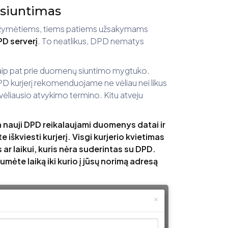
usiuntimas
pažymėtiems, tiems patiems užsakymams
PD serverį
. To neatlikus, DPD nematys
taip pat prie duomenų siuntimo mygtuko.
D kurjerį rekomenduojame ne vėliau nei likus
o vėliausio atvykimo termino. Kitu atveju
nauji DPD reikalaujami duomenys datai ir
 iškviesti kurjerį. Visgi kurjerio kvietimas
ar laikui, kuris nėra suderintas su DPD.
mėte laiką iki kurio į jūsų norimą adresą