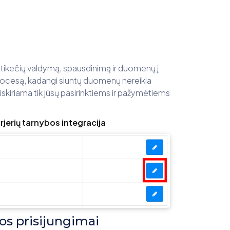
etikečių valdymą, spausdinimą ir duomenų į
rocesą, kadangi siuntų duomenų nereikia
riskiriama tik jūsų pasirinktiems ir pažymėtiems
jerių tarnybos integracija
os prisijungimai