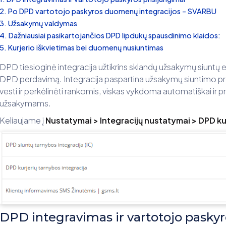
Po DPD vartotojo paskyros duomenų integracijos – SVARBU
Užsakymų valdymas
Dažniausiai pasikartojančios DPD lipdukų spausdinimo klaidos:
Kurjerio iškvietimas bei duomenų nusiuntimas
DPD tiesioginė integracija užtikrins sklandų užsakymų siuntų 
DPD perdavimą. Integracija paspartina užsakymų siuntimo p
vesti ir perkėlinėti rankomis, viskas vykdoma automatiškai ir p
užsakymams.
Keliaujame į
Nustatymai > Integracijų nustatymai > DPD kur
DPD integravimas ir vartotojo paskyr