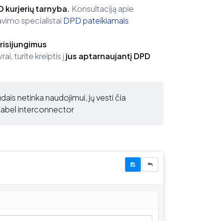
PD kurjerių tarnyba.
Konsultaciją apie
avimo specialistai
DPD pateikiamais
risijungimus
, turite kreiptis į
jus aptarnaujantį DPD
ais netinka naudojimui, jų vesti čia
blabel interconnector