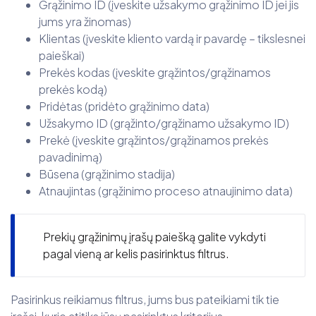
Grąžinimo ID (įveskite užsakymo grąžinimo ID jei jis
jums yra žinomas)
Klientas (įveskite kliento vardą ir pavardę – tikslesnei
paieškai)
Prekės kodas (įveskite grąžintos/grąžinamos
prekės kodą)
Pridėtas (pridėto grąžinimo data)
Užsakymo ID (grąžinto/grąžinamo užsakymo ID)
Prekė (įveskite grąžintos/grąžinamos prekės
pavadinimą)
Būsena (grąžinimo stadija)
Atnaujintas (grąžinimo proceso atnaujinimo data)
Prekių grąžinimų įrašų paiešką galite vykdyti
pagal vieną ar kelis pasirinktus filtrus.
Pasirinkus reikiamus filtrus, jums bus pateikiami tik tie