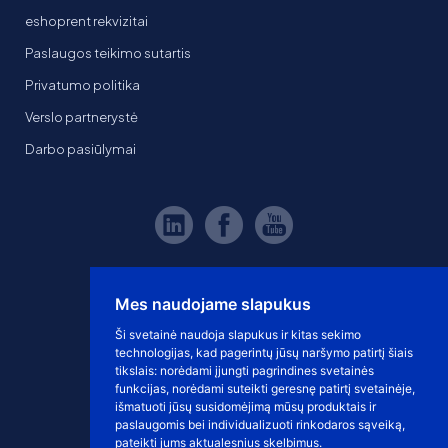
eshoprent rekvizitai
Paslaugos teikimo sutartis
Privatumo politika
Verslo partnerystė
Darbo pasiūlymai
Mes naudojame slapukus
Ši svetainė naudoja slapukus ir kitas sekimo
technologijas, kad pagerintų jūsų naršymo patirtį šiais
tikslais:
norėdami įjungti pagrindines svetainės
funkcijas
,
norėdami suteikti geresnę patirtį svetainėje
,
išmatuoti jūsų susidomėjimą mūsų produktais ir
paslaugomis bei individualizuoti rinkodaros sąveiką
,
pateikti jums aktualesnius skelbimus
.