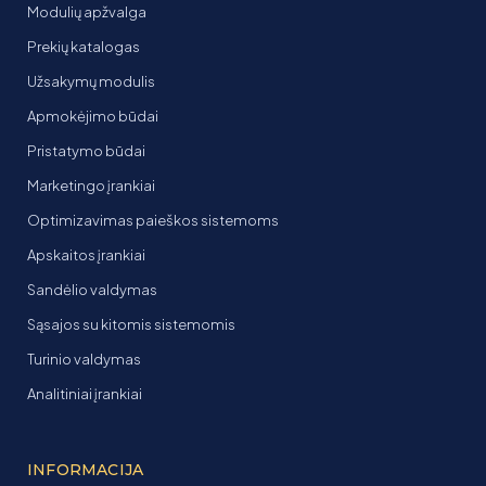
Modulių apžvalga
Prekių katalogas
Užsakymų modulis
Apmokėjimo būdai
Pristatymo būdai
Marketingo įrankiai
Optimizavimas paieškos sistemoms
Apskaitos įrankiai
Sandėlio valdymas
Sąsajos su kitomis sistemomis
Turinio valdymas
Analitiniai įrankiai
INFORMACIJA