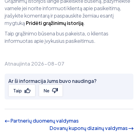
Grąžinimų istorijos lange pakeiskite būseną, pažymėkite
varnele jei norite informuoti klientą apie pasikeitimą,
įrašykite komentarą ir paspauskite žemiau esantį
mygtuką
Pridėti grąžinimų istoriją
.
Taip grąžinimo būsena bus pakeista, o klientas
informuotas apie įvykusius pasikeitimus.
Atnaujinta 2026-08-07
Ar ši informacija Jums buvo naudinga?
Taip
Ne
Partnerių duomenų valdymas
Dovanų kuponų dizainų valdymas