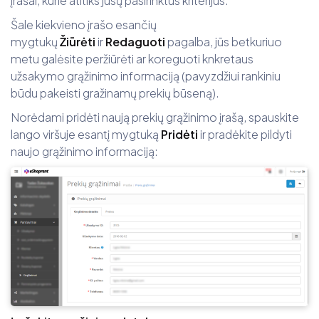
įrašai, kurie atitiks jūsų pasirinktus kriterijus.
Šale kiekvieno įrašo esančių
mygtukų
Žiūrėti
ir
Redaguoti
pagalba, jūs betkuriuo
metu galėsite peržiūrėti ar koreguoti knkretaus
užsakymo grąžinimo informaciją (pavyzdžiui rankiniu
būdu pakeisti gražinamų prekių būseną).
Norėdami pridėti naują prekių grąžinimo įrašą, spauskite
lango viršuje esantį mygtuką
Pridėti
ir pradėkite pildyti
naujo grąžinimo informaciją: