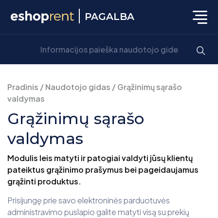
PAGALBA
Pradinis
/
Naudotojo gidas
/
Grąžinimų sąrašo
valdymas
Grąžinimų sąrašo
valdymas
Modulis leis matyti ir patogiai valdyti jūsų klientų
pateiktus grąžinimo prašymus bei pageidaujamus
grąžinti produktus.
Prisijungę prie savo elektroninės parduotuvės
administravimo puslapio galite matyti visą su prekių