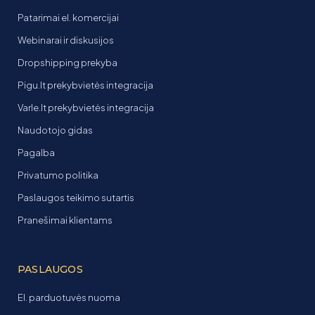
Patarimai el. komercijai
Webinarai ir diskusijos
Dropshipping prekyba
Pigu.lt prekybvietės integracija
Varle.lt prekybvietės integracija
Naudotojo gidas
Pagalba
Privatumo politika
Paslaugos teikimo sutartis
Pranešimai klientams
PASLAUGOS
El. parduotuvės nuoma