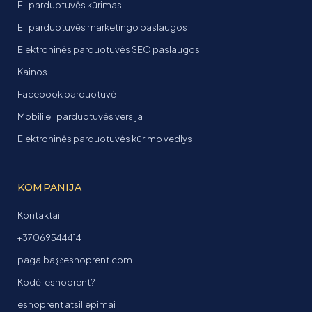
El. parduotuvės kūrimas
El. parduotuvės marketingo paslaugos
Elektroninės parduotuvės SEO paslaugos
Kainos
Facebook parduotuvė
Mobili el. parduotuvės versija
Elektroninės parduotuvės kūrimo vedlys
KOMPANIJA
Kontaktai
+37069544414
pagalba@eshoprent.com
Kodėl eshoprent?
eshoprent atsiliepimai