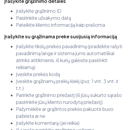
Įrašykite grąžinimo detales
Įrašykite grąžinimo ID
Pasirinkite užsakymo datą
Pateikite kliento informaciją kaip prašoma
Įrašykite su grąžinama preke susijusią informaciją
Įrašykite tikslų prekės pavadinimą (pradėkite rašyti
pavadinimą lange ir sistema jums automatiškai
atrinks atitikmenis, iš kurių galėsite pasirinkti
reikiamą)
Įveskite prekės kodą
Įveskite grąžinamų prekių kiekį (pvz. 1 vnt. 3 vnt. ir
t.t.)
Parinkite grąžinimo priežastį (iš jūsų sukurto sąrašo
pasirinkite jūsų kliento nurodytą priežastį)
Pažymėkite ar grąžintos prekės pakuotė buvo
pažeista ar ne
Įrašykite komentarą (jei reikia)
Iš sąrašo parinkite grąžinimo veiksmą