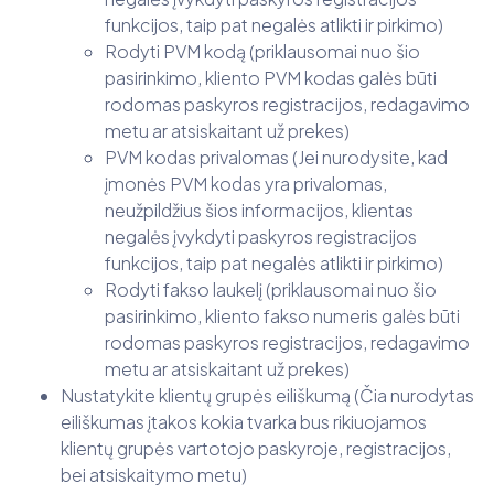
funkcijos, taip pat negalės atlikti ir pirkimo)
Rodyti PVM kodą (priklausomai nuo šio
pasirinkimo, kliento PVM kodas galės būti
rodomas paskyros registracijos, redagavimo
metu ar atsiskaitant už prekes)
PVM kodas privalomas (Jei nurodysite, kad
įmonės PVM kodas yra privalomas,
neužpildžius šios informacijos, klientas
negalės įvykdyti paskyros registracijos
funkcijos, taip pat negalės atlikti ir pirkimo)
Rodyti fakso laukelį (priklausomai nuo šio
pasirinkimo, kliento fakso numeris galės būti
rodomas paskyros registracijos, redagavimo
metu ar atsiskaitant už prekes)
Nustatykite klientų grupės eiliškumą (Čia nurodytas
eiliškumas įtakos kokia tvarka bus rikiuojamos
klientų grupės vartotojo paskyroje, registracijos,
bei atsiskaitymo metu)