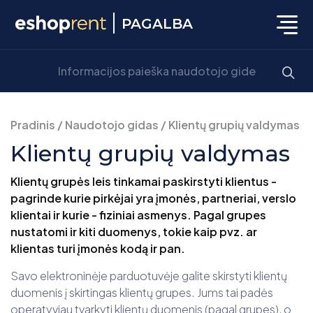
PAGALBA
Pradinis
/
Naudotojo gidas
/
Klientų grupių valdymas
Klientų grupių valdymas
Klientų grupės leis tinkamai paskirstyti klientus -
pagrinde kurie pirkėjai yra įmonės, partneriai, verslo
klientai ir kurie - fiziniai asmenys. Pagal grupes
nustatomi ir kiti duomenys, tokie kaip pvz. ar
klientas turi įmonės kodą ir pan.
Savo elektroninėje parduotuvėje galite skirstyti klientų
duomenis į skirtingas klientų grupes. Jums tai padės
operatyviau tvarkyti klientų duomenis (pagal grupes), o