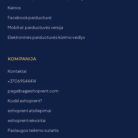
Kainos
Facebook parduotuvė
Mobili el. parduotuvės versija
Elektroninės parduotuvės kūrimo vedlys
KOMPANIJA
Kontaktai
+37069544414
pagalba@eshoprent.com
Kodėl eshoprent?
eshoprent atsiliepimai
eshoprent rekvizitai
Paslaugos teikimo sutartis