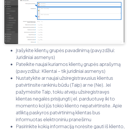
Įrašykite klientų grupės pavadinimą (pavyzdžiui:
Juridiniai asmenys)
Pateikite naujai kuriamos klientų grupės aprašymą
(pavyzdžiui: Klientai – tik juridiniai asmenys)
Nustatykite ar naujai užsiregistravusius klientus
patvirtinsite rankiniu būdu (Taip) ar ne (Ne). Jei
pažymėsite Taip, tokiu atveju užsiregistravęs
klientas negalės prisijungti į el. parduotuvę iki to
momento kol jūs tokio kliento nepatvirtinsite. Apie
atliktą paskyros patvirtinimą klientas bus
informuotas elektroniniu pranešimu
Pasirinkite kokią informaciją norėsite gauti iš kliento,