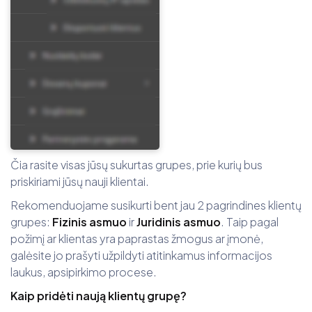
Čia rasite visas jūsų sukurtas grupes, prie kurių bus
priskiriami jūsų nauji klientai.
Rekomenduojame susikurti bent jau 2 pagrindines klientų
grupes:
Fizinis asmuo
ir
Juridinis asmuo
. Taip pagal
požimį ar klientas yra paprastas žmogus ar įmonė,
galėsite jo prašyti užpildyti atitinkamus informacijos
laukus, apsipirkimo procese.
Kaip pridėti naują klientų grupę?