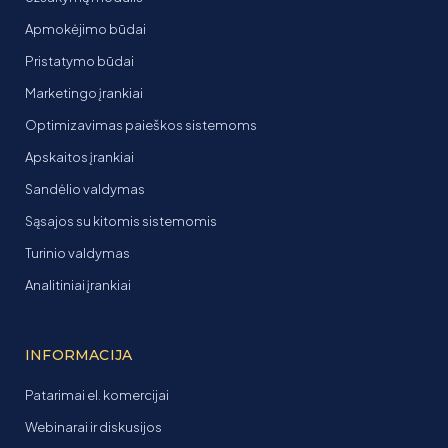
Apmokėjimo būdai
Pristatymo būdai
Marketingo įrankiai
Optimizavimas paieškos sistemoms
Apskaitos įrankiai
Sandėlio valdymas
Sąsajos su kitomis sistemomis
Turinio valdymas
Analitiniai įrankiai
INFORMACIJA
Patarimai el. komercijai
Webinarai ir diskusijos