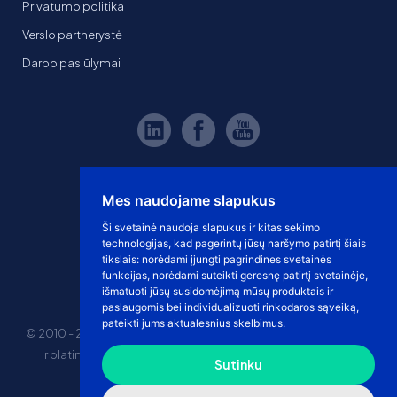
Privatumo politika
Verslo partnerystė
Darbo pasiūlymai
Mes naudojame slapukus
Ši svetainė naudoja slapukus ir kitas sekimo
technologijas, kad pagerintų jūsų naršymo patirtį šiais
tikslais:
norėdami įjungti pagrindines svetainės
funkcijas
,
norėdami suteikti geresnę patirtį svetainėje
,
išmatuoti jūsų susidomėjimą mūsų produktais ir
paslaugomis bei individualizuoti rinkodaros sąveiką
,
pateikti jums aktualesnius skelbimus
.
© 2010 - 2026 eshoprent prekinis ženklas saugomas. Kopijuoti
ir platinti svetainės turinį be sutikimo griežtai draudžiama.
Sutinku
Kainos nurodytos be PVM