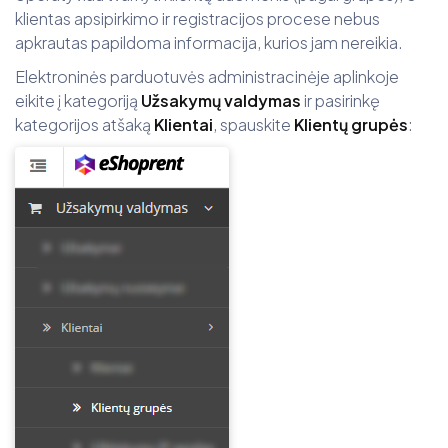
klientas apsipirkimo ir registracijos procese nebus
apkrautas papildoma informacija, kurios jam nereikia.
Elektroninės parduotuvės administracinėje aplinkoje
eikite į kategoriją
Užsakymų valdymas
ir pasirinkę
kategorijos atšaką
Klientai
, spauskite
Klientų grupės
: