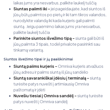
laikas jums yra nesvarbus, palikite laukelį tuščią
Siuntas paiimti iki –
jei pageidaujate, kad siuntos iš
jūsų būtų paiimtos po pietų ir iki tam tikros valandos,
nurodykite valandą iki kada kurjeris gali paiimti
siuntą. Jeigu paėmimo laikas jums yra nesvarbus,
palikite laukelį tuščia
Parinkite siuntos išvežimo tipą –
siunta gali būti iš
jūsų paiimta 3 tipais, todėl privalote pasirinkti sau
tinkamą variantą.
Siuntos išvežimo tipai ir jų paaiškinimai
Siuntą paiims kurjeris –
Omniva kurjeris atvažiuos
jūsų adresu ir paiims siuntą iš jūsų sandėlio
Siuntą savarankiškai įdėsiu į terminalą –
siuntą
turėsite patys nuvešti į artimiausią Omniva
paštomatą ir įdėti
Nuvešiu tiesiai į Omniva sandėlį –
siuntą turėsite
patys nuvešti į Omniva sandėlį