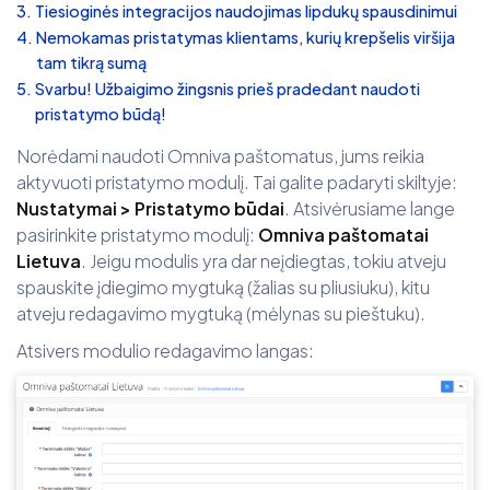
Tiesioginės integracijos naudojimas lipdukų spausdinimui
Nemokamas pristatymas klientams, kurių krepšelis viršija
tam tikrą sumą
Svarbu! Užbaigimo žingsnis prieš pradedant naudoti
pristatymo būdą!
Norėdami naudoti Omniva paštomatus, jums reikia
aktyvuoti pristatymo modulį. Tai galite padaryti skiltyje:
Nustatymai > Pristatymo būdai
. Atsivėrusiame lange
pasirinkite pristatymo modulį:
Omniva paštomatai
Lietuva
. Jeigu modulis yra dar neįdiegtas, tokiu atveju
spauskite įdiegimo mygtuką (žalias su pliusiuku), kitu
atveju redagavimo mygtuką (mėlynas su pieštuku).
Atsivers modulio redagavimo langas: