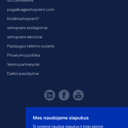
+37069544414
pagalba@eshoprent.com
Kodėl eshoprent?
eshoprent atsiliepimai
eshoprent rekvizitai
Paslaugos teikimo sutartis
Privatumo politika
Verslo partnerystė
Darbo pasiūlymai
Mes naudojame slapukus
Ši svetainė naudoja slapukus ir kitas sekimo