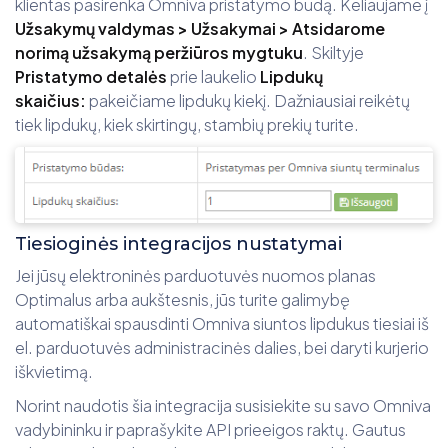
klientas pasirenka Omniva pristatymo būdą. Keliaujame į
Užsakymų valdymas > Užsakymai > Atsidarome
norimą užsakymą peržiūros mygtuku
. Skiltyje
Pristatymo detalės
prie laukelio
Lipdukų
skaičius:
pakeičiame lipdukų kiekį. Dažniausiai reikėtų
tiek lipdukų, kiek skirtingų, stambių prekių turite.
Tiesioginės integracijos nustatymai
Jei jūsų elektroninės parduotuvės nuomos planas
Optimalus arba aukštesnis, jūs turite galimybę
automatiškai spausdinti Omniva siuntos lipdukus tiesiai iš
el. parduotuvės administracinės dalies, bei daryti kurjerio
iškvietimą.
Norint naudotis šia integracija susisiekite su savo Omniva
vadybininku ir paprašykite API prieeigos raktų. Gautus