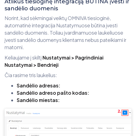
Atlikus tiesioginę integraciją BŪTINA įvesti ir
sandėlio duomenis
Norint, kad sėkmingai veiktų OMNIVA tiesioginė,
automatinė integracija Nustatymuose būtina įvesti
sandėlio duomenis. Toliau įvardinamuose laukeliuose
įvesti sandėlio duomenys klientams nebus pateikiami ir
matomi.
Keliaujame į skiltį
Nustatymai > Pagrindiniai
Nustatymai > Bendrieji
Čia rasime tris laukelius:
Sandėlio adresas:
Sandėlio adreso pašto kodas:
Sandėlio miestas: