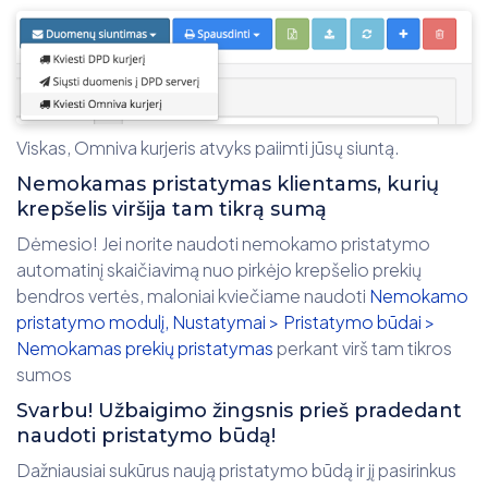
Viskas, Omniva kurjeris atvyks paiimti jūsų siuntą.
Nemokamas pristatymas klientams, kurių
krepšelis viršija tam tikrą sumą
Dėmesio! Jei norite naudoti nemokamo pristatymo
automatinį skaičiavimą nuo pirkėjo krepšelio prekių
bendros vertės, maloniai kviečiame naudoti
Nemokamo
pristatymo modulį, Nustatymai > Pristatymo būdai >
Nemokamas prekių pristatymas
perkant virš tam tikros
sumos
Svarbu! Užbaigimo žingsnis prieš pradedant
naudoti pristatymo būdą!
Dažniausiai sukūrus naują pristatymo būdą ir jį pasirinkus