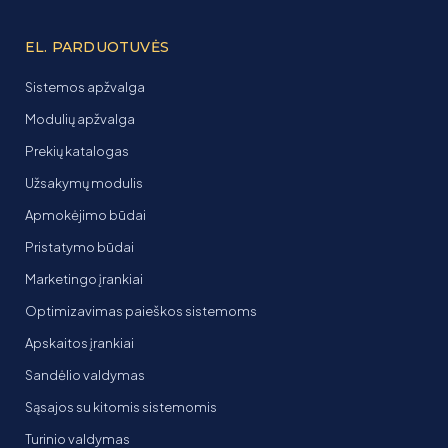
EL. PARDUOTUVĖS
Sistemos apžvalga
Modulių apžvalga
Prekių katalogas
Užsakymų modulis
Apmokėjimo būdai
Pristatymo būdai
Marketingo įrankiai
Optimizavimas paieškos sistemoms
Apskaitos įrankiai
Sandėlio valdymas
Sąsajos su kitomis sistemomis
Turinio valdymas