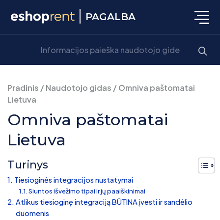
PAGALBA
Pradinis
/
Naudotojo gidas
/
Omniva paštomatai
Lietuva
Omniva paštomatai
Lietuva
Turinys
Tiesioginės integracijos nustatymai
Siuntos išvežimo tipai ir jų paaiškinimai
Atlikus tiesioginę integraciją BŪTINA įvesti ir sandėlio
duomenis