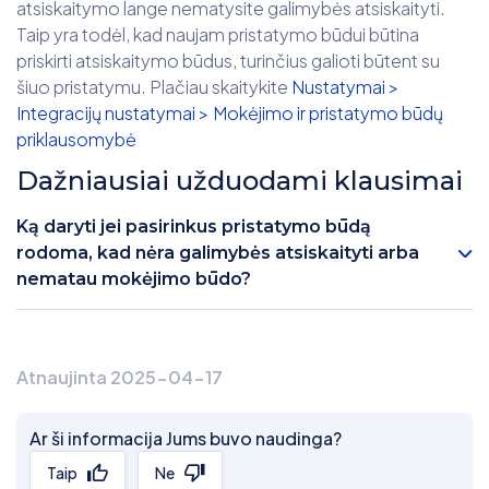
atsiskaitymo lange nematysite galimybės atsiskaityti.
Taip yra todėl, kad naujam pristatymo būdui būtina
priskirti atsiskaitymo būdus, turinčius galioti būtent su
šiuo pristatymu. Plačiau skaitykite
Nustatymai >
Integracijų nustatymai > Mokėjimo ir pristatymo būdų
priklausomybė
Dažniausiai užduodami klausimai
Ką daryti jei pasirinkus pristatymo būdą
rodoma, kad nėra galimybės atsiskaityti arba
nematau mokėjimo būdo?
Atnaujinta 2025-04-17
Ar ši informacija Jums buvo naudinga?
Taip
Ne