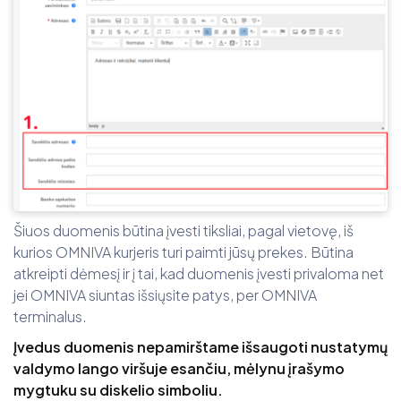
Šiuos duomenis būtina įvesti tiksliai, pagal vietovę, iš
kurios OMNIVA kurjeris turi paimti jūsų prekes. Būtina
atkreipti dėmesį ir į tai, kad duomenis įvesti privaloma net
jei OMNIVA siuntas išsiųsite patys, per OMNIVA
terminalus.
Įvedus duomenis nepamirštame išsaugoti nustatymų
valdymo lango viršuje esančiu, mėlynu įrašymo
mygtuku su diskelio simboliu.