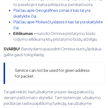
to pasekoje ir kaina pirkėjui bus perskaičiuota
Plačiau apie Geografines zonas ir kas tai yra
skaitykite čia.
Plačiau apie Mokesčių klases ir kas tai yra skaitykite
čia.
Eiliškumas –
nurodo Omniva pristatymo būdo
rodymo eiliškumą kitų pristatymo būdų atžvilgiu
SVARBU!
Bandydami spausdinti Omniva siuntų lipdukus
galite gauti tokią klaidą:
Service can not be used for given address
for packet
Tai gali reikšti, kad užsakyme yra per daug pakuočių
vienam paštomato skyreliui. Tam sistemoje, užsakymo
peržiūroje rasite papildomą funkciją, kai užsakyme