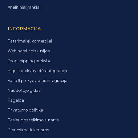
Analitiniai įrankiai
INFORMACIJA
Patarimai el. komercijai
Webinarai ir diskusijos
Dropshipping prekyba
Pigu.lt prekybvietės integracija
Varle.lt prekybvietės integracija
Naudotojo gidas
Pagalba
Privatumo politika
Paslaugos teikimo sutartis
Pranešimai klientams