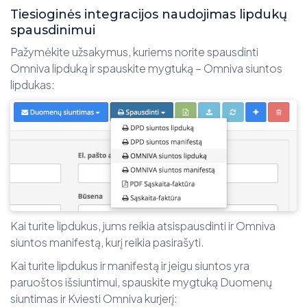
Tiesioginės integracijos naudojimas lipdukų
spausdinimui
Pažymėkite užsakymus, kuriems norite spausdinti
Omniva lipduką ir spauskite mygtuką – Omniva siuntos
lipdukas:
Kai turite lipdukus, jums reikia atsispausdinti ir Omniva
siuntos manifestą, kurį reikia pasirašyti.
Kai turite lipdukus ir manifestą ir jeigu siuntos yra
paruoštos išsiuntimui, spauskite mygtuką Duomenų
siuntimas ir Kviesti Omniva kurjerį: