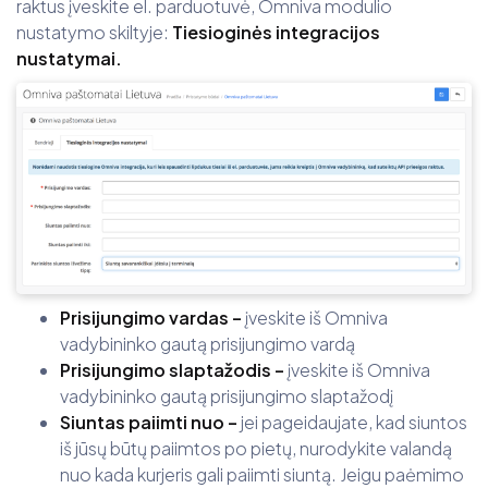
raktus įveskite el. parduotuvė, Omniva modulio
nustatymo skiltyje:
Tiesioginės integracijos
nustatymai.
Prisijungimo vardas –
įveskite iš Omniva
vadybininko gautą prisijungimo vardą
Prisijungimo slaptažodis –
įveskite iš Omniva
vadybininko gautą prisijungimo slaptažodį
Siuntas paiimti nuo –
jei pageidaujate, kad siuntos
iš jūsų būtų paiimtos po pietų, nurodykite valandą
nuo kada kurjeris gali paiimti siuntą. Jeigu paėmimo