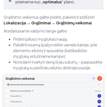
prieinama nuo „
optimalus
“ plano.
Grąžinimo veiksmus galite pridėti, pakeisti ir prižiūrėti
Lokalizacija → Grąžinimai → Grąžinimų veiksmai
.
Atsidariusiame valdymo lange galite:
Pridėti (pliuso mygtukas) naują;
Pašalinti esamą (pažymėkite varnele kairėje, prie
elemento eilutės ir spauskite šiukšliadėžės
mygtuką viršutiniame kampe);
Norėdami tvarkyti vieną iš jau sukurtų – paspauskite
mygtuką su pieštuku eilutės dešinėje pusėje.