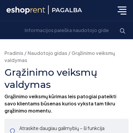
PAGALBA
Pradinis
/
Naudotojo gidas
/
Grąžinimo veiksmų
valdymas
Grąžinimo veiksmų
valdymas
Grąžinimo veiksmų kūrimas leis patogiai pateikti
savo klientams būsenas kurios vyksta tam tikru
grąžinimo momentu.
Atraskite daugiau galimybių – ši funkcija