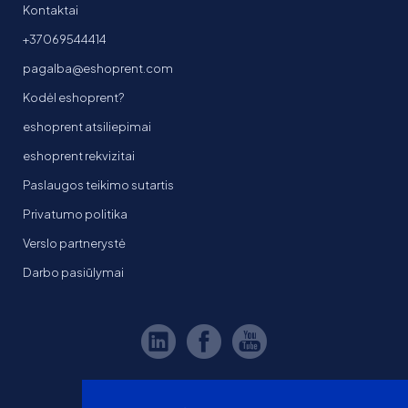
Kontaktai
+37069544414
pagalba@eshoprent.com
Kodėl eshoprent?
eshoprent atsiliepimai
eshoprent rekvizitai
Paslaugos teikimo sutartis
Privatumo politika
Verslo partnerystė
Darbo pasiūlymai