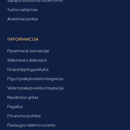
Sąsajos su kitomis sistemomis
Turinio valdymas
Analitiniai įrankiai
INFORMACIJA
Patarimai el. komercijai
Webinarai ir diskusijos
Dropshipping prekyba
Pigu.lt prekybvietės integracija
Varle.lt prekybvietės integracija
Naudotojo gidas
Pagalba
Privatumo politika
Paslaugos teikimo sutartis